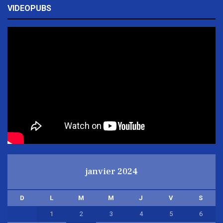
VIDEOPUBS
janvier 2024
D
L
M
M
J
V
S
1
2
3
4
5
6