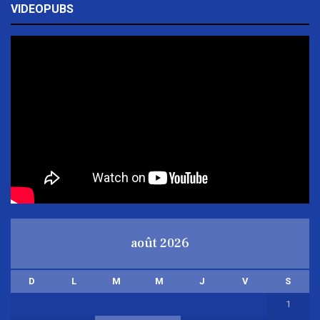
VIDEOPUBS
août 2026
D
L
M
M
J
V
S
1