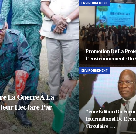
ENVIRONNEMENT
Promotion De La Prote
L’environnement : Un
ENVIRONNEMENT
re La Guerre À La
teur Hectare Par
2ème Édition Du Foru
International De L’éc
Circulaire :…