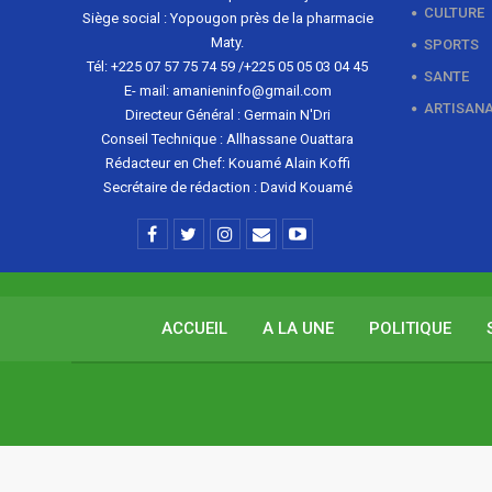
CULTURE
Siège social : Yopougon près de la pharmacie
Maty.
SPORTS
Tél: +225 07 57 75 74 59 /+225 05 05 03 04 45
SANTE
E- mail: amanieninfo@gmail.com
ARTISAN
Directeur Général : Germain N'Dri
Conseil Technique : Allhassane Ouattara
Rédacteur en Chef: Kouamé Alain Koffi
Secrétaire de rédaction : David Kouamé
ACCUEIL
A LA UNE
POLITIQUE