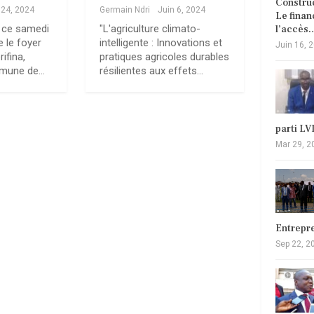
Construc
 24, 2024
Germain Ndri
Juin 6, 2024
Le fina
e ce samedi
"L'agriculture climato-
l’accès
 le foyer
intelligente : Innovations et
Juin 16, 
ifina,
pratiques agricoles durables
ommune de…
résilientes aux effets…
parti L
Mar 29, 2
Entrepr
Sep 22, 2