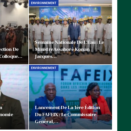
ENVIRONNEMENT
Semaine Nationale De L’Eau : Le
ction De
Ministre Assahoré Konan
 Colloque…
Jacques…
ENVIRONNEMENT
m
Lancement De La 1ère Édition
onomie
Du FAFEIX : Le Commissaire
Général,…