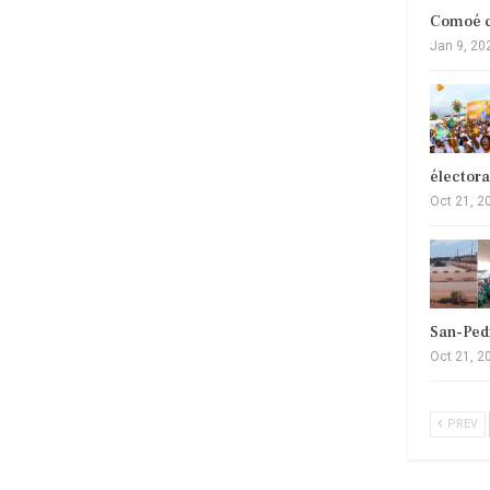
Comoé c
Jan 9, 20
élector
Oct 21, 2
San-Ped
Oct 21, 2
PREV