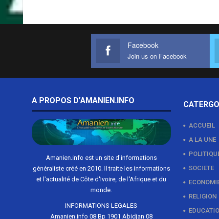
Facebook
Join us on Facebook
A PROPOS D’AMANIEN.INFO
CATERGO
ACCUEIL
A LA UNE
POLITIQU
Amanien.info est un site d'informations
SOCIETE
généraliste créé en 2010. Il traite les informations
et l'actualité de Côte d'Ivoire, de l'Afrique et du
ECONOMI
monde.
RELIGION
INFORMATIONS LEGALES
EDUCATI
Amanien.info 08 Bp 1901 Abidjan 08