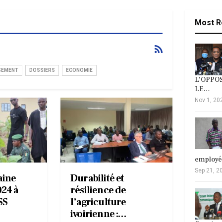
Most R
SEMENT
DOSSIERS
ECONOMIE
L’OPPOS
LE…
Nov 1, 20
employ
Sep 21, 2
aine
Durabilité et
024 à
résilience de
SS
l’agriculture
ivoirienne :…