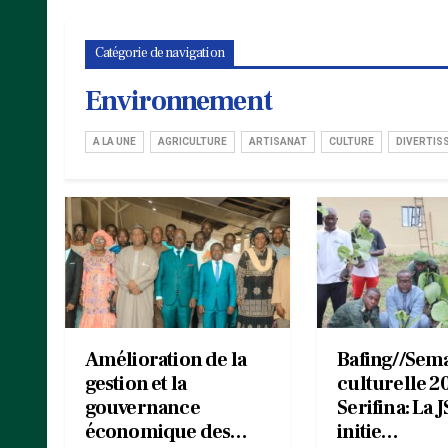
Catégorie de navigation
Environnement
A LA UNE
AGRICULTURE
ARTISANAT
CULTURE
DIVERTIS
Amélioration de la
Bafing//Sem
gestion et la
culturelle 2
gouvernance
Serifina: La J
économique des…
initie…