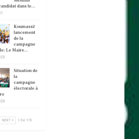
Mesmin
andidat dans le…
21
Koumassi/
lancement
de la
campagne
ale: Le Maire…
020
Situation de
la
campagne
électorale à
ro
020
NEXT
1 De 170