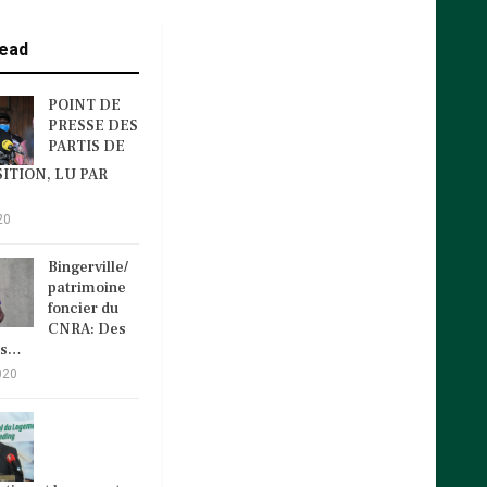
ead
POINT DE
PRESSE DES
PARTIS DE
ITION, LU PAR
20
Bingerville/
patrimoine
foncier du
CNRA: Des
és…
020