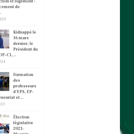
tion et logement :
ncement de
…
2023
Kidnappé le
16 mars
dernier, le
Président du
VDP-CI,…
024
Formation
des
professeurs
d’EPS, EP-
eneuriat et…
023
Élection
législative
2021: