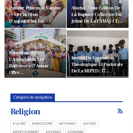
Pasteur Philemon Nambo
Abobo/ 7ème Édition De
: « Le Chrétien
La Rupture Collective Du
D’aujourd’hui Est…
Jeûne De La FAMAJ-CI :…
Ramadan 2026 :
Institut De Formation
L’Association Les
Théologique Et Pastorale
Bâtisseurs D’Avenir
De La MIPED : 17…
Offre…
Catégorie de navigation
Religion
A LA UNE
AGRICULTURE
ARTISANAT
CULTURE
DIVERTISSEMENT
DOSSIERS
ECONOMIE