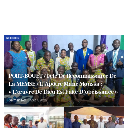
RELIGION
PORT-BOUET / Fête De Reconnaissance De
La MEMSE / L’ Apôtre Mané Moussa :
« L’œuvre De Dieu Est Faite D’obéissance »
Germain Ndri
Août 4, 2026