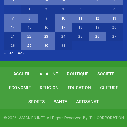
D
L
M
M
J
V
S
1
2
3
4
5
6
7
8
9
10
11
12
13
14
15
16
17
18
19
20
21
22
23
24
25
26
27
28
29
30
31
« Déc
Fév »
ACCUEIL
A LA UNE
POLITIQUE
SOCIETE
ECONOMIE
RELIGION
EDUCATION
CULTURE
SPORTS
SANTE
ARTISANAT
© 2026 -AMANIEN.INFO. All Rights Reserved.
By:
TLL CORPORATION