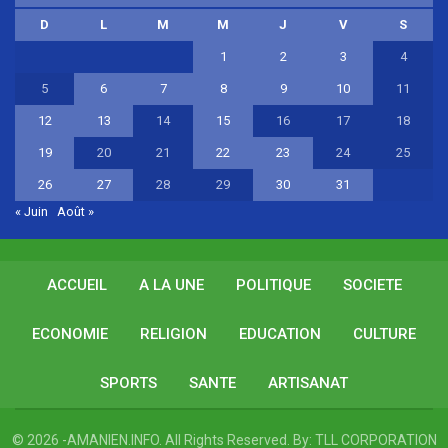
D
L
M
M
J
V
S
1
2
3
4
5
6
7
8
9
10
11
12
13
14
15
16
17
18
19
20
21
22
23
24
25
26
27
28
29
30
31
« Juin
Août »
ACCUEIL
A LA UNE
POLITIQUE
SOCIETE
ECONOMIE
RELIGION
EDUCATION
CULTURE
SPORTS
SANTE
ARTISANAT
© 2026 -AMANIEN.INFO. All Rights Reserved.
By:
TLL CORPORATION