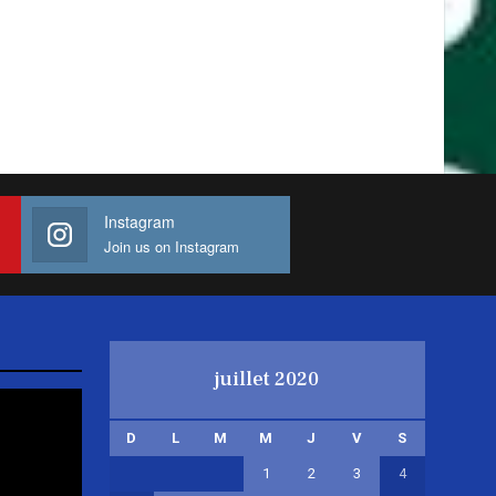
Instagram
Join us on Instagram
juillet 2020
D
L
M
M
J
V
S
1
2
3
4