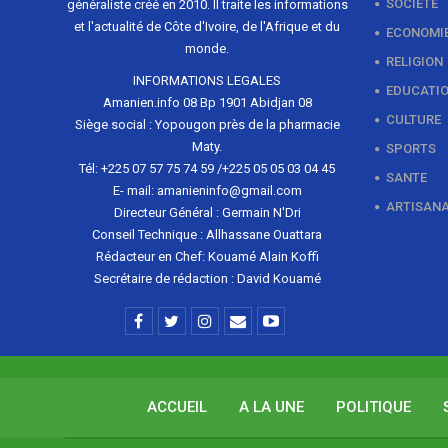
SOCIETE
généraliste créé en 2010. Il traite les informations
et l'actualité de Côte d'Ivoire, de l'Afrique et du
ECONOMI
monde.
RELIGION
INFORMATIONS LEGALES
EDUCATI
Amanien.info 08 Bp 1901 Abidjan 08
CULTURE
Siège social : Yopougon près de la pharmacie
Maty.
SPORTS
Tél: +225 07 57 75 74 59 /+225 05 05 03 04 45
SANTE
E- mail: amanieninfo@gmail.com
ARTISAN
Directeur Général : Germain N'Dri
Conseil Technique : Allhassane Ouattara
Rédacteur en Chef: Kouamé Alain Koffi
Secrétaire de rédaction : David Kouamé
ACCUEIL
A LA UNE
POLITIQUE