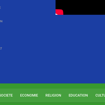
E
ON
AT
SOCIETE
ECONOMIE
RELIGION
EDUCATION
CULT