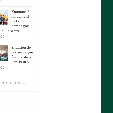
21
Koumassi/
lancement
de la
campagne
ale: Le Maire…
020
Situation de
la campagne
électorale à
San-Pedro
020
NEXT
1 De 170