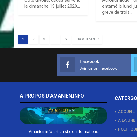
Côte dIvoire, décès survenu
Agronomique ( C
le dimanche 19 juillet 2020…
entamé le lundi jui
grève de trois…
1
2
3
…
5
PROCHAIN
Facebook
Join us on Facebook
A PROPOS D’AMANIEN.INFO
CATERGO
ACCUEIL
A LA UNE
POLITIQU
Amanien.info est un site d'informations