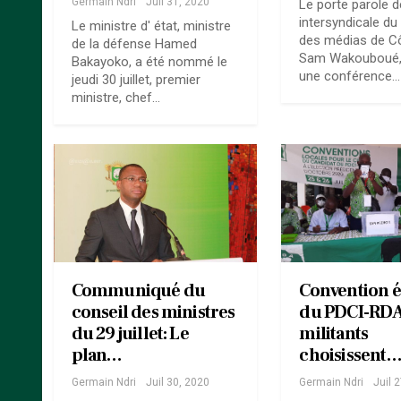
Germain Ndri
Juil 31, 2020
Le porte parole de
intersyndicale du
Le ministre d' état, ministre
des médias de Cô
de la défense Hamed
Sam Wakouboué,
Bakayoko, a été nommé le
une conférence…
jeudi 30 juillet, premier
ministre, chef…
Communiqué du
Convention é
conseil des ministres
du PDCI-RDA
du 29 juillet: Le
militants
plan…
choisissent
Germain Ndri
Juil 30, 2020
Germain Ndri
Juil 