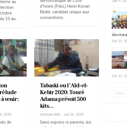
démocratique de Côte
Jan 9, 20
nterne au
d’Ivoire (Pdci,) Henri Konan
élection
Bédié, candidat unique aux
octobre
conventions…
 du 25 au…
élector
Oct 21, 2
Oct 21, 2
ion
Tabaski ou l’Aïd-el-
prélude
Kebir 2020: Touré
PREV
à venir:
Adama prévoit 500
kits…
26, 2020
Germain Ndri
Juil 26, 2020
ndo de
Sans espoirs ni parents, les