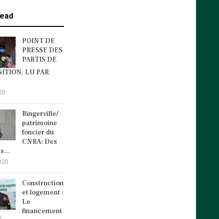
ead
POINT DE
PRESSE DES
PARTIS DE
ITION, LU PAR
20
Bingerville/
patrimoine
foncier du
CNRA: Des
és…
020
Construction
et logement :
Le
financement