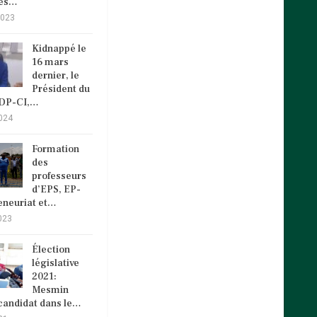
cès…
2023
Kidnappé le
16 mars
dernier, le
Président du
VDP-CI,…
024
Formation
des
professeurs
d’EPS, EP-
eneuriat et…
023
Élection
législative
2021:
Mesmin
andidat dans le…