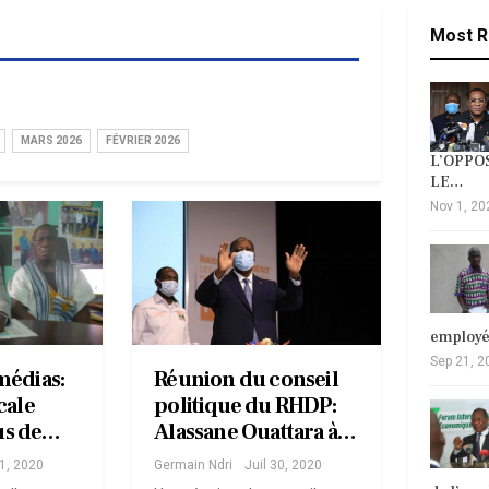
Most R
MARS 2026
FÉVRIER 2026
L’OPPOS
LE…
Nov 1, 20
employ
Sep 21, 2
médias:
Réunion du conseil
cale
politique du RHDP:
us de…
Alassane Ouattara à…
31, 2020
Germain Ndri
Juil 30, 2020