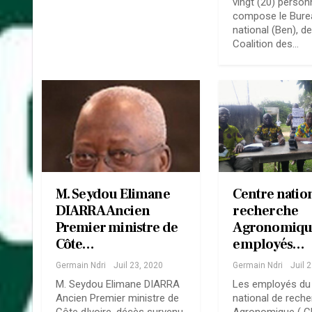
vingt (20) person
compose le Bure
national (Ben), de
Coalition des…
M. Seydou Elimane
Centre natio
DIARRA Ancien
recherche
Premier ministre de
Agronomique
Côte…
employés…
Germain Ndri
Juil 23, 2020
Germain Ndri
Juil 
M. Seydou Elimane DIARRA
Les employés du
Ancien Premier ministre de
national de rech