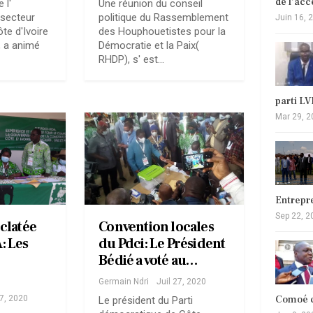
de l’ac
 l'
Une réunion du conseil
 secteur
politique du Rassemblement
Juin 16, 
te d'Ivoire
des Houphouetistes pour la
 a animé
Démocratie et la Paix(
RHDP), s' est…
parti L
Mar 29, 2
Entrepr
Sep 22, 2
clatée
Convention locales
: Les
du Pdci: Le Président
Bédié a voté au…
…
Germain Ndri
Juil 27, 2020
Comoé c
27, 2020
Le président du Parti