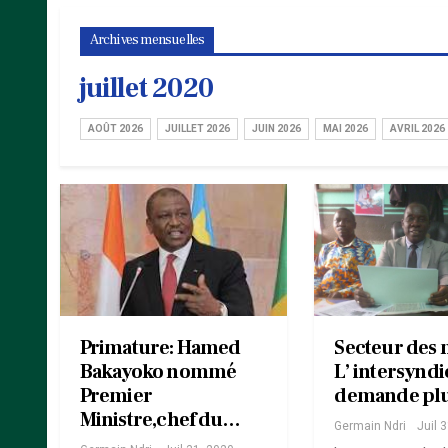
Archives mensuelles
juillet 2020
AOÛT 2026
JUILLET 2026
JUIN 2026
MAI 2026
AVRIL 2026
Primature: Hamed
Secteur des 
Bakayoko nommé
L’ intersyndi
Premier
demande pl
Ministre,chef du…
Germain Ndri
Juil 