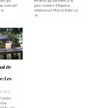
nes qui
enfants qui dorment à la
au exécutif
gare routière d’Adjamé,
 la
célébreront l’Aïd-el-Kebir où
la…
nal de
: Les
23, 2020
 Centre
erche