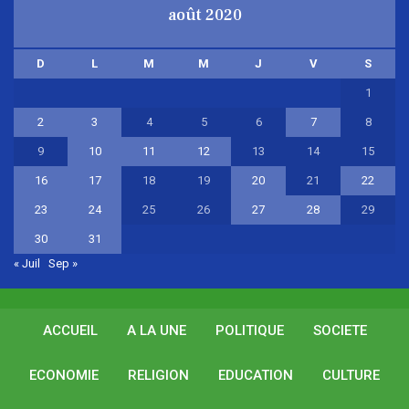
août 2020
D
L
M
M
J
V
S
1
2
3
4
5
6
7
8
9
10
11
12
13
14
15
16
17
18
19
20
21
22
23
24
25
26
27
28
29
30
31
« Juil
Sep »
ACCUEIL
A LA UNE
POLITIQUE
SOCIETE
ECONOMIE
RELIGION
EDUCATION
CULTURE