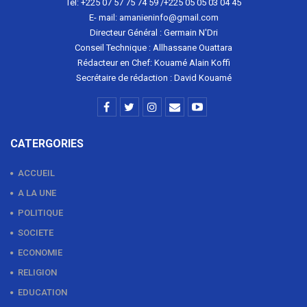
Tél: +225 07 57 75 74 59 /+225 05 05 03 04 45
E- mail: amanieninfo@gmail.com
Directeur Général : Germain N'Dri
Conseil Technique : Allhassane Ouattara
Rédacteur en Chef: Kouamé Alain Koffi
Secrétaire de rédaction : David Kouamé
CATERGORIES
ACCUEIL
A LA UNE
POLITIQUE
SOCIETE
ECONOMIE
RELIGION
EDUCATION