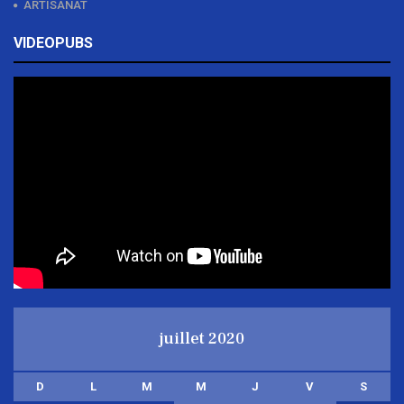
ARTISANAT
VIDEOPUBS
juillet 2020
D
L
M
M
J
V
S