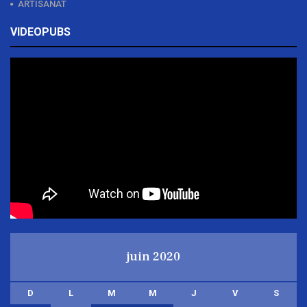
ARTISANAT
VIDEOPUBS
juin 2020
D
L
M
M
J
V
S