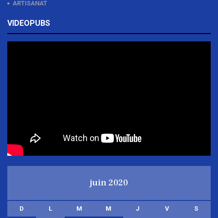
ARTISANAT
VIDEOPUBS
juin 2020
D
L
M
M
J
V
S