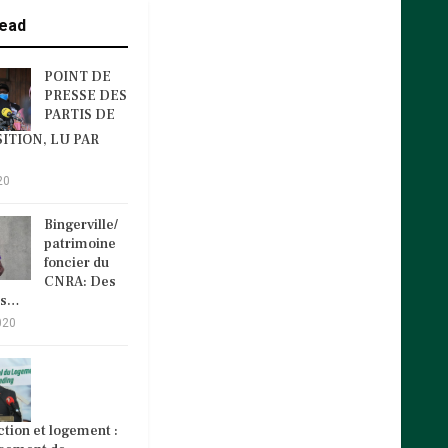
ead
POINT DE
PRESSE DES
PARTIS DE
ITION, LU PAR
20
Bingerville/
patrimoine
foncier du
CNRA: Des
és…
020
tion et logement :