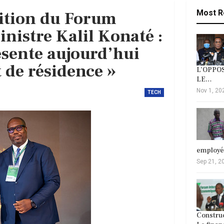
dition du Forum
Most R
istre Kalil Konaté :
résente aujourd’hui
 de résidence »
L’OPPOS
LE…
Nov 1, 20
TECH
employ
Sep 21, 2
Construc