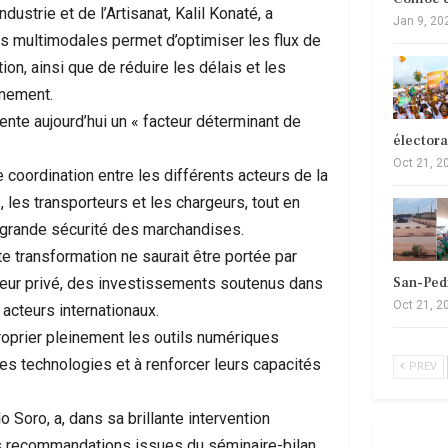
Industrie et de l’Artisanat, Kalil Konaté, a
Jan 9, 20
es multimodales permet d’optimiser les flux de
ion, ainsi que de réduire les délais et les
anement.
sente aujourd’hui un « facteur déterminant de
élector
Oct 21, 2
 coordination entre les différents acteurs de la
 les transporteurs et les chargeurs, tout en
s grande sécurité des marchandises.
ette transformation ne saurait être portée par
San-Ped
secteur privé, des investissements soutenus dans
Oct 21, 2
 acteurs internationaux.
roprier pleinement les outils numériques
es technologies et à renforcer leurs capacités
PREV
o Soro, a, dans sa brillante intervention
des recommandations issues du séminaire-bilan