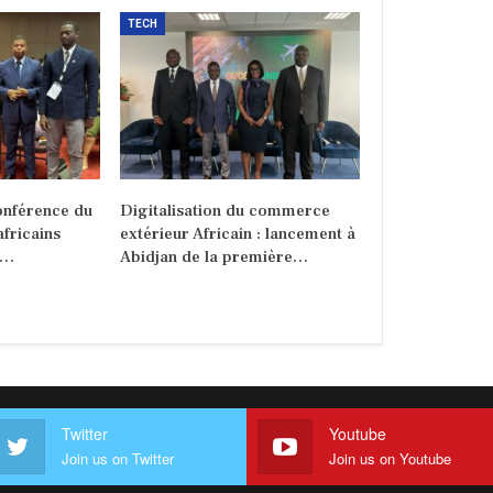
TECH
onférence du
Digitalisation du commerce
africains
extérieur Africain : lancement à
r…
Abidjan de la première…
Twitter
Youtube
Join us on Twitter
Join us on Youtube