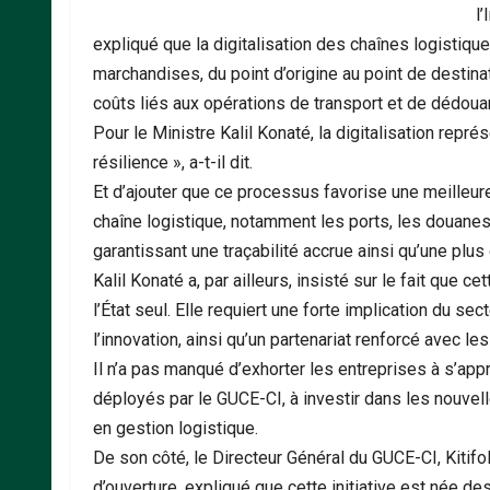
l’
expliqué que la digitalisation des chaînes logistiqu
marchandises, du point d’origine au point de destinat
coûts liés aux opérations de transport et de dédou
Pour le Ministre Kalil Konaté, la digitalisation repré
résilience », a-t-il dit.
Et d’ajouter que ce processus favorise une meilleure
chaîne logistique, notamment les ports, les douanes,
garantissant une traçabilité accrue ainsi qu’une plu
Kalil Konaté a, par ailleurs, insisté sur le fait que c
l’État seul. Elle requiert une forte implication du 
l’innovation, ainsi qu’un partenariat renforcé avec les
Il n’a pas manqué d’exhorter les entreprises à s’app
déployés par le GUCE-CI, à investir dans les nouvell
en gestion logistique.
De son côté, le Directeur Général du GUCE-CI, Kitifol
d’ouverture, expliqué que cette initiative est née 