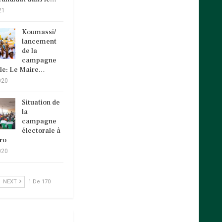
21
Koumassi/
lancement
de la
campagne
ale: Le Maire…
020
Situation de
la
campagne
électorale à
ro
020
NEXT
1 De 170