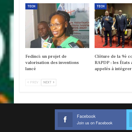
TECH
TECH
Fedinci: un projet de
Clôture de la 9è c
valorisation des inventions
RAPDP : les États 
lancé
appelés à intégre
PREV
NEXT
Facebook
Join us on Facebook