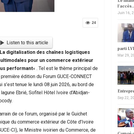
Le fina
l’accès
Juin 16, 
24
Listen to this article
parti L
 La digitalisation des chaînes logistiques
Mar 29, 2
ultimodales pour un commerce extérieur
lus performant
« . Tel est le thème principal de
a première édition du Forum GUCE-CONNECT
i s’est tenue le lundi 08 juin 2026, au bord de
Entrepr
 lagune Ebrié, Sofitel Hôtel Ivoire d’Abidjan-
Sep 22, 2
ocody.
arrain de ce forum, organisé par le Guichet
nique du commerce extérieur de Côte d’Ivoire
GUCE-CI), le Ministre ivoirien du Commerce, de
Comoé c