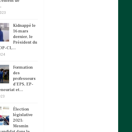
ncement de
…
2023
Kidnappé le
16 mars
dernier, le
Président du
VDP-CI,…
024
Formation
des
professeurs
d’EPS, EP-
eneuriat et…
023
Élection
législative
2021:
Mesmin
andidat dans le…