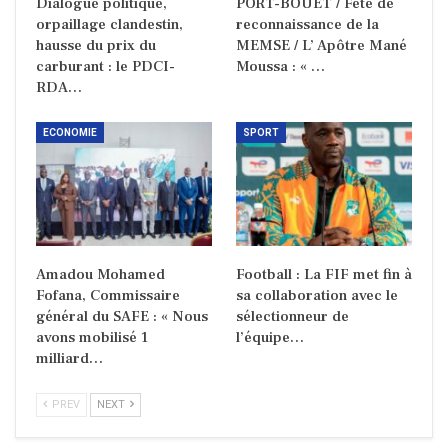
Dialogue politique,
PORT-BOUET / Fête de
orpaillage clandestin,
reconnaissance de la
hausse du prix du
MEMSE / L’ Apôtre Mané
carburant : le PDCI-
Moussa : « …
RDA…
ECONOMIE
SPORT
Amadou Mohamed
Football : La FIF met fin à
Fofana, Commissaire
sa collaboration avec le
général du SAFE : « Nous
sélectionneur de
avons mobilisé 1
l’équipe…
milliard…
PREV
NEXT