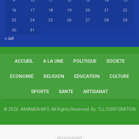
9
10
11
12
13
14
15
16
17
18
19
20
21
22
23
24
25
26
27
28
29
30
31
« Juil
ACCUEIL
A LA UNE
POLITIQUE
SOCIETE
ECONOMIE
RELIGION
EDUCATION
CULTURE
SPORTS
SANTE
ARTISANAT
© 2026 -AMANIEN.INFO. All Rights Reserved.
By:
TLL CORPORATION
- Advertisement -