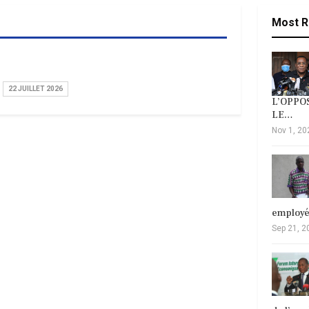
Most R
22 JUILLET 2026
L’OPPOS
LE…
Nov 1, 20
employ
Sep 21, 2