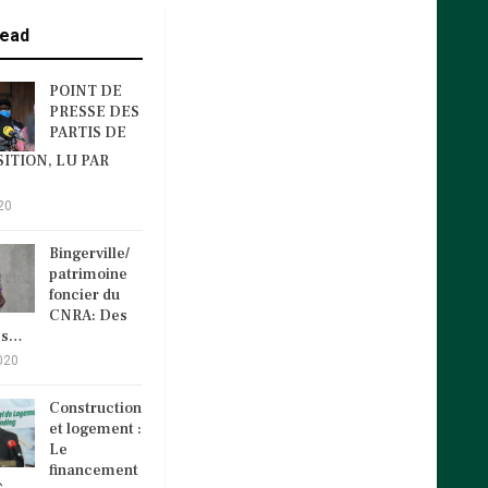
ead
POINT DE
PRESSE DES
PARTIS DE
ITION, LU PAR
20
Bingerville/
patrimoine
foncier du
CNRA: Des
és…
020
Construction
et logement :
Le
financement