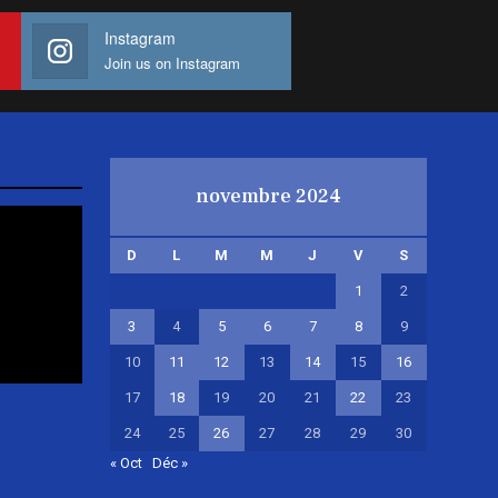
Instagram
Join us on Instagram
novembre 2024
D
L
M
M
J
V
S
1
2
3
4
5
6
7
8
9
10
11
12
13
14
15
16
17
18
19
20
21
22
23
24
25
26
27
28
29
30
« Oct
Déc »