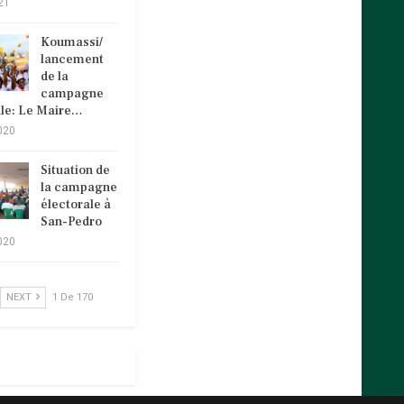
21
Koumassi/
lancement
de la
campagne
ale: Le Maire…
020
Situation de
la campagne
électorale à
San-Pedro
020
NEXT
1 De 170