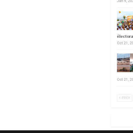
Jan 9, 20
élector
Oct 21, 2
Oct 21, 2
PREV