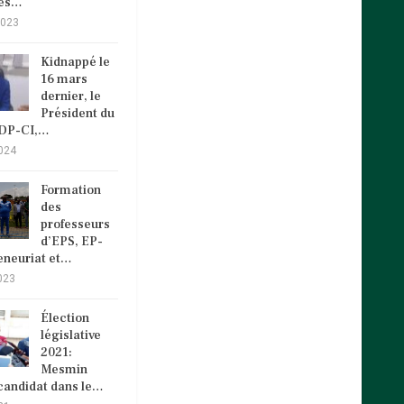
cès…
2023
Kidnappé le
16 mars
dernier, le
Président du
VDP-CI,…
024
Formation
des
professeurs
d’EPS, EP-
eneuriat et…
023
Élection
législative
2021:
Mesmin
andidat dans le…