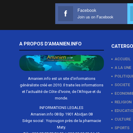
Facebook
Join us on Facebook
A PROPOS D’AMANIEN.INFO
CATERGO
ACCUEIL
A LA UNE
POLITIQU
Amanien.info est un site d'informations
SOCIETE
généraliste créé en 2010. Il traite les informations
et l'actualité de Côte d'Ivoire, de l'Afrique et du
ECONOMI
monde.
RELIGION
INFORMATIONS LEGALES
EDUCATI
Amanien.info 08 Bp 1901 Abidjan 08
CULTURE
Siège social : Yopougon près de la pharmacie
Maty.
SPORTS