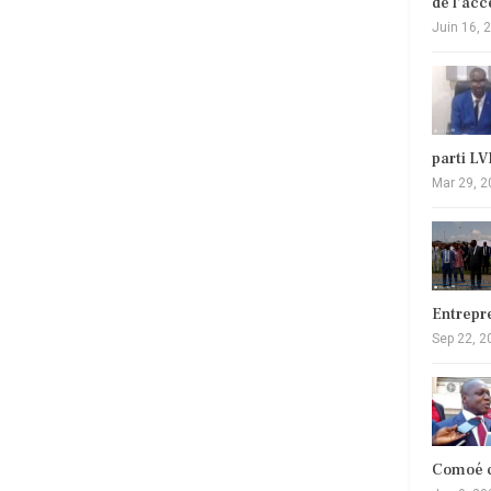
de l’ac
Juin 16, 
parti L
Mar 29, 2
Entrepr
Sep 22, 2
Comoé c