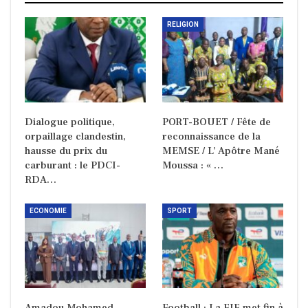
RELIGION
Dialogue politique,
PORT-BOUET / Fête de
orpaillage clandestin,
reconnaissance de la
hausse du prix du
MEMSE / L’ Apôtre Mané
carburant : le PDCI-
Moussa : « …
RDA…
ECONOMIE
SPORT
Amadou Mohamed
Football : La FIF met fin à