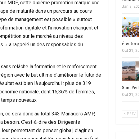
our MDE, cette dixième promotion marque une
Jan 9, 20
tape de maturité dans un parcours au cours
e type de management est possible » surtout
sformation digitale et l’innovation changent et
ompétition sur le marché au niveau des
élector
tés. » a rappelé un des responsables du
Oct 21, 2
ns relâche la formation et le renforcement
ion avec le but ultime d’améliorer le futur de
ésultat est bien là aujourd’hui : plus de 319
San-Ped
’économie nationale, dont 15,36% de femmes,
Oct 21, 2
s temps nouveaux.
in, ce sera donc au total 343 Managers AMP,
PREV
a besoin. C’est-à-dire des Dirigeants
 leur permettant de penser global, d’agir en
 sens des responsabilités sociales qui en font