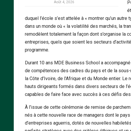
P
Août 4, 2026
é
duquel l’école s’est attelée à « montrer qu’un autr
dans un monde où « la volatilité des marchés, la tran
remodèlent totalement la façon dont s’organise la c
entreprises, quels que soient les secteurs d’activi
programme.
Durant 10 ans MDE Business School a accompagné sa
de compétences des cadres du pays et de la sous-rég
la Côte d’Ivoire, de l’Afrique et du Monde entier. Le r
hauts dirigeants formés dans divers secteurs de l
capables de faire face avec succès à ces défis de
À l’issue de cette cérémonie de remise de parchem
nés à cette nouvelle race de managers dont le pays 
d’entreprises aguerris, dotés de nouvelles habiletés
parfaits stratèges avec des critères éthiques et un