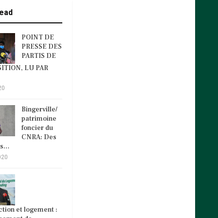
ead
POINT DE
PRESSE DES
PARTIS DE
ITION, LU PAR
20
Bingerville/
patrimoine
foncier du
CNRA: Des
és…
020
tion et logement :