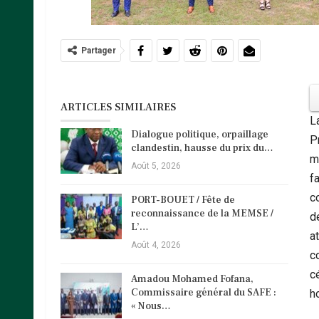
Partager
ARTICLES SIMILAIRES
L
Dialogue politique, orpaillage
P
clandestin, hausse du prix du…
m
Août 5, 2026
f
c
PORT-BOUET / Fête de
reconnaissance de la MEMSE /
de
L’…
a
Août 4, 2026
c
c
Amadou Mohamed Fofana,
Commissaire général du SAFE :
h
« Nous…