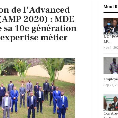
on de l’Advanced
Most R
(AMP 2020) : MDE
e sa 10e génération
’expertise métier
L’OPPOS
LE…
Nov 1, 20
employ
Sep 21, 2
Construc