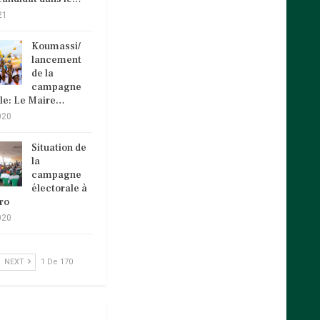
21
Koumassi/
lancement
de la
campagne
ale: Le Maire…
020
Situation de
la
campagne
électorale à
ro
020
NEXT
1 De 170