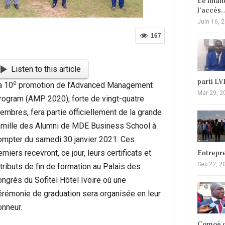
Le fina
l’accès
Juin 16, 
167
Listen to this article
parti L
e
a 10
promotion de l’Advanced Management
Mar 29, 2
rogram (AMP 2020), forte de vingt-quatre
embres, fera partie officiellement de la grande
amille des Alumni de MDE Business School à
ompter du samedi 30 janvier 2021. Ces
rniers recevront, ce jour, leurs certificats et
Entrepr
Sep 22, 2
ttributs de fin de formation au Palais des
ongrès du Sofitel Hôtel Ivoire où une
érémonie de graduation sera organisée en leur
onneur.
Comoé c