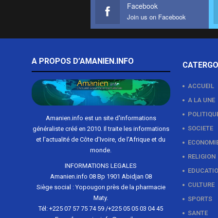
Facebook
Join us on Facebook
A PROPOS D’AMANIEN.INFO
CATERGO
ACCUEIL
A LA UNE
POLITIQU
Amanien.info est un site d'informations
SOCIETE
généraliste créé en 2010. Il traite les informations
et l'actualité de Côte d'Ivoire, de l'Afrique et du
ECONOMI
monde.
RELIGION
INFORMATIONS LEGALES
EDUCATI
Amanien.info 08 Bp 1901 Abidjan 08
CULTURE
Siège social : Yopougon près de la pharmacie
Maty.
SPORTS
Tél: +225 07 57 75 74 59 /+225 05 05 03 04 45
SANTE