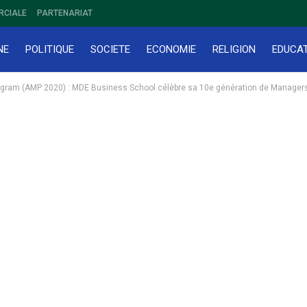
RCIALE
PARTENARIAT
NE
POLITIQUE
SOCIETE
ECONOMIE
RELIGION
EDUCA
ram (AMP 2020) : MDE Business School célèbre sa 10e génération de Managers d