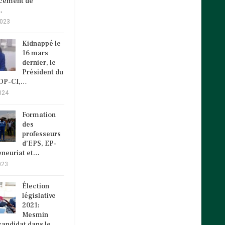
ncement de
…
2023
Kidnappé le
16 mars
dernier, le
Président du
VDP-CI,…
024
Formation
des
professeurs
d’EPS, EP-
eneuriat et…
023
Élection
législative
2021:
Mesmin
andidat dans le…