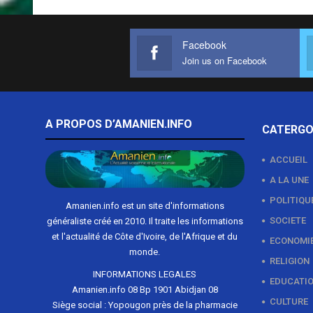
Facebook
Join us on Facebook
A PROPOS D’AMANIEN.INFO
CATERGO
ACCUEIL
A LA UNE
POLITIQU
Amanien.info est un site d'informations
SOCIETE
généraliste créé en 2010. Il traite les informations
et l'actualité de Côte d'Ivoire, de l'Afrique et du
ECONOMI
monde.
RELIGION
INFORMATIONS LEGALES
EDUCATI
Amanien.info 08 Bp 1901 Abidjan 08
CULTURE
Siège social : Yopougon près de la pharmacie