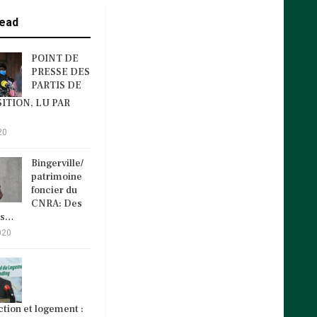
ead
POINT DE
PRESSE DES
PARTIS DE
ITION, LU PAR
20
Bingerville/
patrimoine
foncier du
CNRA: Des
és…
020
tion et logement :