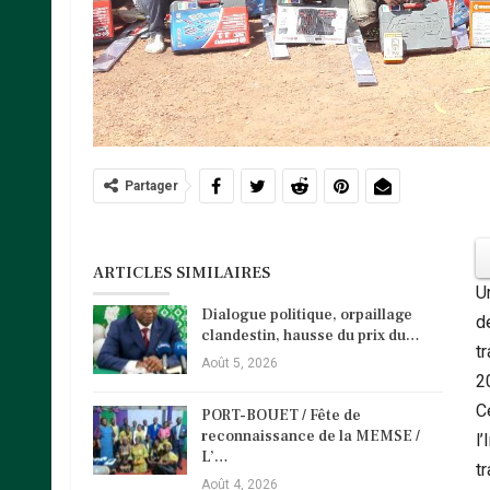
Partager
ARTICLES SIMILAIRES
U
Dialogue politique, orpaillage
d
clandestin, hausse du prix du…
tr
Août 5, 2026
2
Ce
PORT-BOUET / Fête de
reconnaissance de la MEMSE /
l’
L’…
t
Août 4, 2026