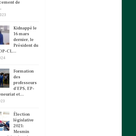
ncement de
…
2023
Kidnappé le
16 mars
dernier, le
Président du
VDP-CI,…
024
Formation
des
professeurs
d’EPS, EP-
eneuriat et…
023
Élection
législative
2021:
Mesmin