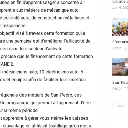
Comoé c
eunes en fin d’apprentissage’’ a concerné 31
Jan 9, 20
pprentis aux métiers de mécanique auto,
électricité auto, de construction métallique et
e maçonnerie.
objectif visé à travers cette formation qui a
uré une semaine est d’améliorer l’efficacité de
élector
nes dans leur secteur d’activité.
Oct 21, 2
précisé que le financement de cette formation
LIANE 2.
mécaniciens auto, 10 électriciens auto, 5
s et équipés afin de faciliter leur insertion
San-Ped
Oct 21, 2
e régionale des métiers de San-Pedro, ces
 Un programme qui permet à l’apprenant d’être
PREV
sur la même période.
t apprendre à gérer vous-même les caisses
d’avantage en utilisant l’outillage qu’on met à