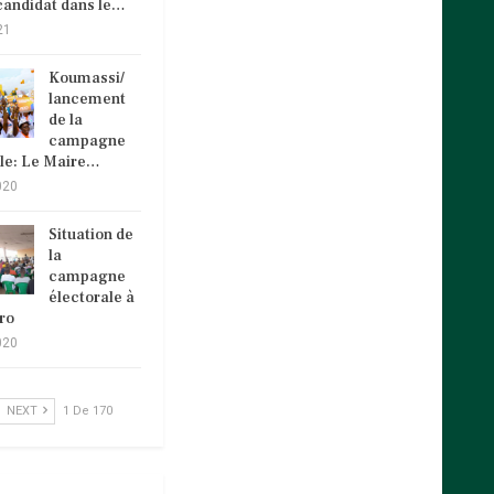
andidat dans le…
21
Koumassi/
lancement
de la
campagne
ale: Le Maire…
020
Situation de
la
campagne
électorale à
ro
020
NEXT
1 De 170