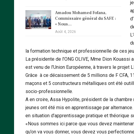
j
a
Amadou Mohamed Fofana,
Commissaire général du SAFE :
d’
« Nous…
d
Août 4, 2026
L’
d
la formation technique et professionnelle de ces jeu
La présidente de l’ONG OLIVE, Mme Dion Kouassi a 
est venu de l’Union Européenne, à travers le projet 
Grâce à ce décaissement de 5 millions de F CFA, 11 
maçons et 5 constructeurs métalliques ont été outillé
socio-professionnelle.
A en croire, Assa Hypolite, président de la chambr
jeunes ont été mis en apprentissage par alternance.
en situation d’apprentissage pratique et théorique 
«Nous sommes ici parce que vous devez maintenan
qu’on va vous donner, vous devez vous perfectionner 