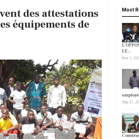
vent des attestations
Most R
 des équipements de
L’OPPOS
LE…
Nov 1, 20
employ
Sep 21, 2
Construc