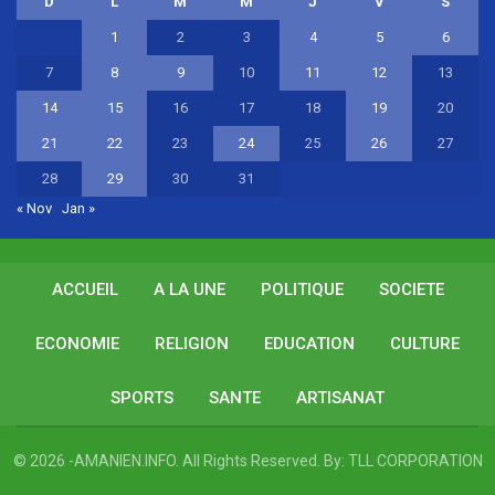
D
L
M
M
J
V
S
1
2
3
4
5
6
7
8
9
10
11
12
13
14
15
16
17
18
19
20
21
22
23
24
25
26
27
28
29
30
31
« Nov
Jan »
ACCUEIL
A LA UNE
POLITIQUE
SOCIETE
ECONOMIE
RELIGION
EDUCATION
CULTURE
SPORTS
SANTE
ARTISANAT
© 2026 -AMANIEN.INFO. All Rights Reserved.
By:
TLL CORPORATION