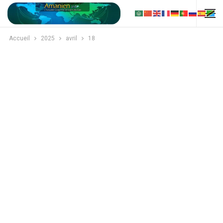
Accueil
2025
avril
18