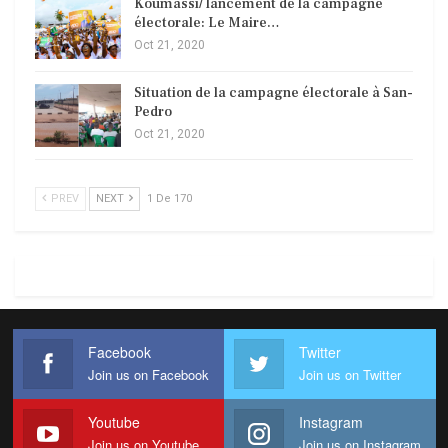
Koumassi/ lancement de la campagne
électorale: Le Maire…
Oct 21, 2020
Situation de la campagne électorale à San-
Pedro
Oct 21, 2020
PREV
NEXT
1 De 170
Facebook
Twitter
Join us on Facebook
Join us on Twitter
Youtube
Instagram
Join us on Youtube
Join us on Instagram