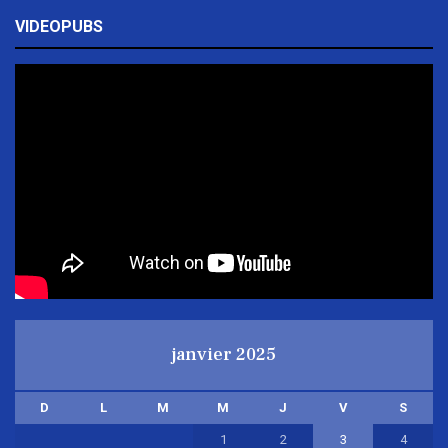
VIDEOPUBS
janvier 2025
D
L
M
M
J
V
S
1
2
3
4