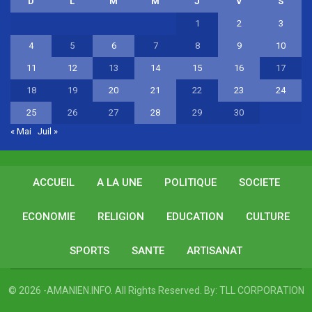
D
L
M
M
J
V
S
1
2
3
4
5
6
7
8
9
10
11
12
13
14
15
16
17
18
19
20
21
22
23
24
25
26
27
28
29
30
« Mai
Juil »
ACCUEIL
A LA UNE
POLITIQUE
SOCIETE
ECONOMIE
RELIGION
EDUCATION
CULTURE
SPORTS
SANTE
ARTISANAT
© 2026 -AMANIEN.INFO. All Rights Reserved.
By:
TLL CORPORATION