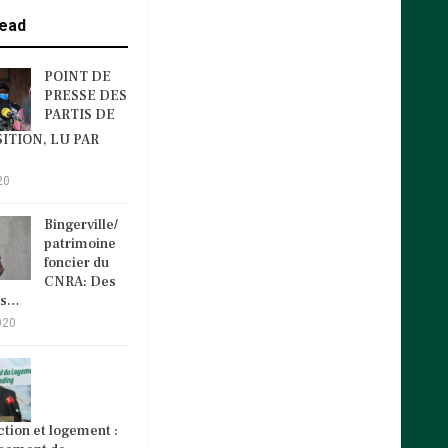
ead
POINT DE
PRESSE DES
PARTIS DE
ITION, LU PAR
20
Bingerville/
patrimoine
foncier du
CNRA: Des
és…
020
tion et logement :