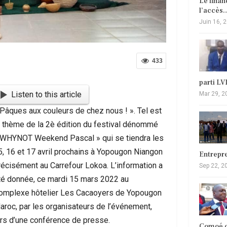
Le fina
l’accès
Juin 16, 
433
parti L
Listen to this article
Mar 29, 2
 Pâques aux couleurs de chez nous ! ». Tel est
e thème de la 2è édition du festival dénommé
 WHYNOT Weekend Pascal » qui se tiendra les
5, 16 et 17 avril prochains à Yopougon Niangon
Entrepr
récisément au Carrefour Lokoa. L’information a
Sep 22, 2
té donnée, ce mardi 15 mars 2022 au
omplexe hôtelier Les Cacaoyers de Yopougon
aroc, par les organisateurs de l’événement,
ors d’une conférence de presse.
Comoé c