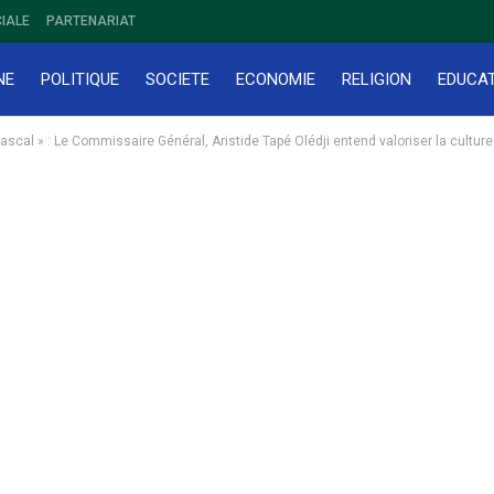
IALE
PARTENARIAT
NE
POLITIQUE
SOCIETE
ECONOMIE
RELIGION
EDUCA
l » : Le Commissaire Général, Aristide Tapé Olédji entend valoriser la culture e