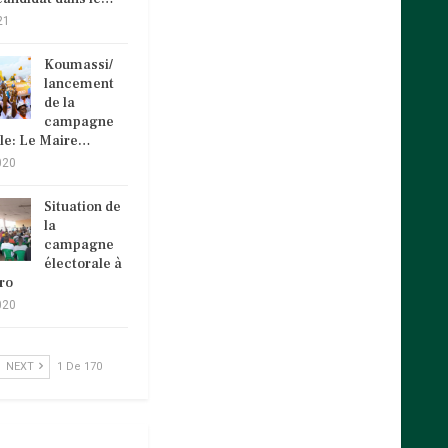
21
Koumassi/
lancement
de la
campagne
ale: Le Maire…
020
Situation de
la
campagne
électorale à
ro
020
NEXT
1 De 170