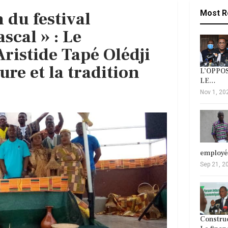
du festival
Most R
cal » : Le
ristide Tapé Olédji
ure et la tradition
L’OPPOS
LE…
Nov 1, 20
employ
Sep 21, 2
Construc