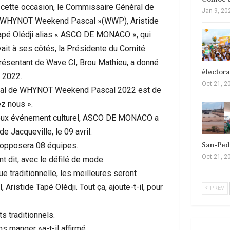
 cette occasion, le Commissaire Général de
Jan 9, 20
 WHYNOT Weekend Pascal »(WWP), Aristide
apé Olédji alias « ASCO DE MONACO », qui
vait à ses côtés, la Présidente du Comité
présentant de Wave CI, Brou Mathieu, a donné
élector
n 2022.
Oct 21, 2
incipal de WHYNOT Weekend Pascal 2022 est de
ez nous ».
gieux événement culturel, ASCO DE MONACO a
e Jacqueville, le 09 avril.
San-Ped
i opposera 08 équipes.
Oct 21, 2
nt dit, avec le défilé de mode.
 traditionnelle, les meilleures seront
istide Tapé Olédji. Tout ça, ajoute-t-il, pour
PREV
 traditionnels.
s manger »a-t-il affirmé.