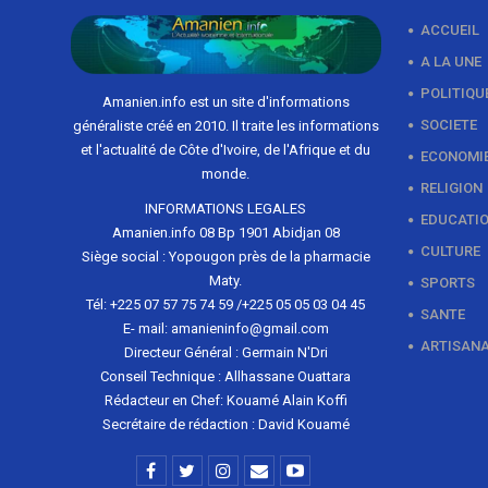
ACCUEIL
A LA UNE
POLITIQU
Amanien.info est un site d'informations
SOCIETE
généraliste créé en 2010. Il traite les informations
et l'actualité de Côte d'Ivoire, de l'Afrique et du
ECONOMI
monde.
RELIGION
INFORMATIONS LEGALES
EDUCATI
Amanien.info 08 Bp 1901 Abidjan 08
CULTURE
Siège social : Yopougon près de la pharmacie
Maty.
SPORTS
Tél: +225 07 57 75 74 59 /+225 05 05 03 04 45
SANTE
E- mail: amanieninfo@gmail.com
ARTISAN
Directeur Général : Germain N'Dri
Conseil Technique : Allhassane Ouattara
Rédacteur en Chef: Kouamé Alain Koffi
Secrétaire de rédaction : David Kouamé