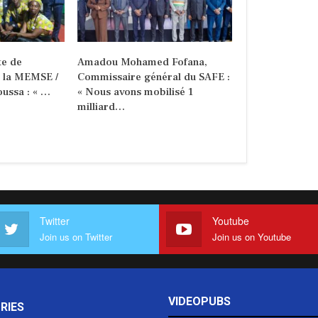
e de
Amadou Mohamed Fofana,
e la MEMSE /
Commissaire général du SAFE :
ussa : « …
« Nous avons mobilisé 1
milliard…
Twitter
Youtube
Join us on Twitter
Join us on Youtube
VIDEOPUBS
RIES