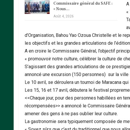
Commissaire général du SAFE :
A
« Nous…
«
Août 4, 2026
T
a
d’Organisation, Bahou Yao Ozoua Christelle et le re
les objectifs et les grandes articulations de l’éditio
A en croire le Commissaire Général, l’objectif pr
« promouvoir notre culture, célébrer la culture de ch
S’agissant des grandes articulations de ce presti
annoncé une excursion (150 personnes) sur la ville d
Le 10 avril, se déroulera un tournoi de Maracana qu
Les 15, 16 et 17 avril, débutera le festival propreme
<<Chaque jour, pour des personnes habillées en tenue
récompensées>> a annoncé le Commissaire Général, Ar
amener des gens à ne pas oublier leur culture.
La gastronomie sera typiquement composée de mets
« Soyez sûrs que c’est du traditionnel que nous allon