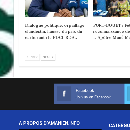
Dialogue politique, orpaillage
PORT-BOUET / Fêt
clandestin, hausse du prix du
reconnaissance d
carburant : le PDCI-RDA…
L’ Apôtre Mané Mo
PREV
NEXT
Facebook
Join us on Facebook
A PROPOS D’AMANIEN.INFO
CATERGO