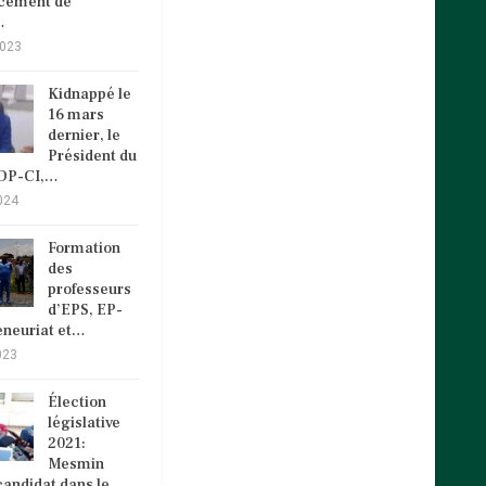
ncement de
…
2023
Kidnappé le
16 mars
dernier, le
Président du
VDP-CI,…
024
Formation
des
professeurs
d’EPS, EP-
eneuriat et…
023
Élection
législative
2021:
Mesmin
andidat dans le…