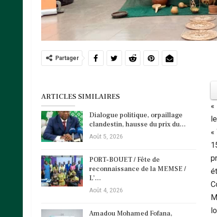
Partager
ARTICLES SIMILAIRES
«
Dialogue politique, orpaillage
l
clandestin, hausse du prix du…
«
Août 5, 2026
1
p
PORT-BOUET / Fête de
reconnaissance de la MEMSE /
é
L’…
C
Août 4, 2026
M
l
Amadou Mohamed Fofana,