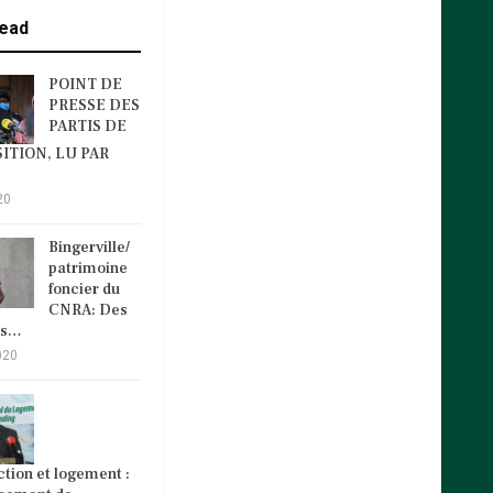
ead
POINT DE
PRESSE DES
PARTIS DE
ITION, LU PAR
20
Bingerville/
patrimoine
foncier du
CNRA: Des
és…
020
tion et logement :