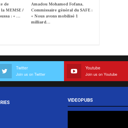
e de
Amadou Mohamed Fofana,
e la MEMSE /
Commissaire général du SAFE :
ussa : « …
« Nous avons mobilisé 1
milliard…
Twitter
Youtube
Join us on Twitter
Join us on Youtube
VIDEOPUBS
RIES