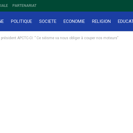
IALE
PARTENARIAT
NE
POLITIQUE
SOCIETE
ECONOMIE
RELIGION
EDUCA
résident APCTC-CI: ‘’ Ce séisme va nous obliger à couper nos moteurs’’