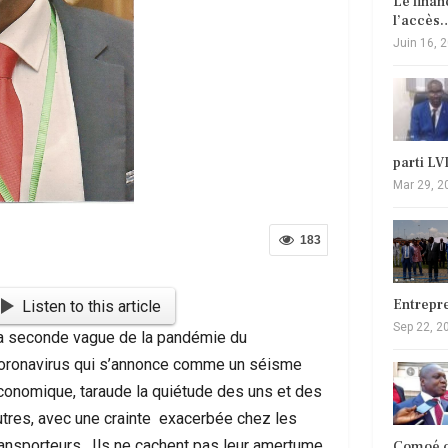
Le fina
l’accès
Juin 16, 
parti L
Mar 29, 2
183
Entrepr
Listen to this article
Sep 22, 2
a seconde vague de la pandémie du
oronavirus qui s’annonce comme un séisme
conomique, taraude la quiétude des uns et des
utres, avec une crainte exacerbée chez les
ransporteurs. Ils ne cachent pas leur amertume,
Comoé c