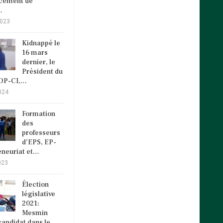
ncement de
…
2023
Kidnappé le
16 mars
dernier, le
Président du
VDP-CI,…
024
Formation
des
professeurs
d’EPS, EP-
eneuriat et…
023
Élection
législative
2021:
Mesmin
andidat dans le…