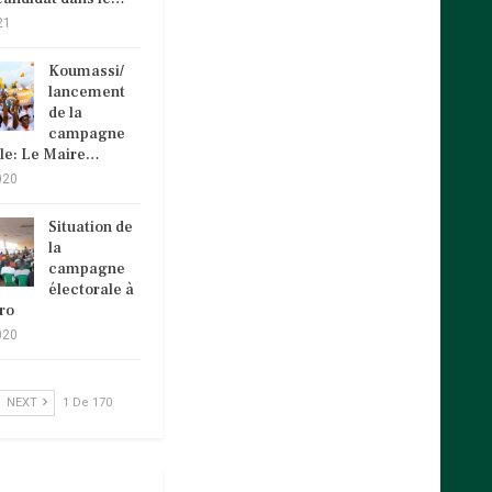
21
Koumassi/
lancement
de la
campagne
ale: Le Maire…
020
Situation de
la
campagne
électorale à
ro
020
NEXT
1 De 170