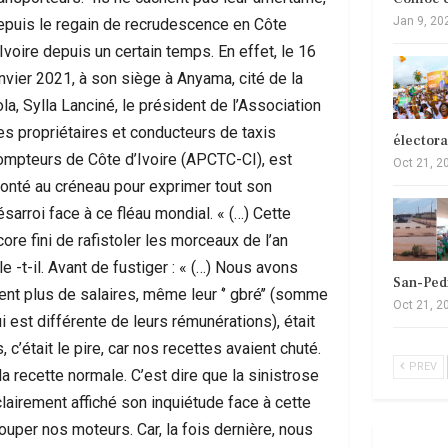
Jan 9, 20
epuis le regain de recrudescence en Côte
Ivoire depuis un certain temps. En effet, le 16
anvier 2021, à son siège à Anyama, cité de la
la, Sylla Lanciné, le président de l’Association
es propriétaires et conducteurs de taxis
élector
ompteurs de Côte d’Ivoire (APCTC-CI), est
Oct 21, 2
onté au créneau pour exprimer tout son
ésarroi face à ce fléau mondial. « (…) Cette
ore fini de rafistoler les morceaux de l’an
e -t-il. Avant de fustiger : « (…) Nous avons
San-Ped
ent plus de salaires, même leur ‘’ gbré’’ (somme
Oct 21, 2
est différente de leurs rémunérations), était
était le pire, car nos recettes avaient chuté.
PREV
 recette normale. C’est dire que la sinistrose
 clairement affiché son inquiétude face à cette
ouper nos moteurs. Car, la fois dernière, nous