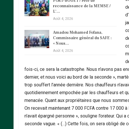
PORT-BOUET / Fête de
reconnaissance de la MEMSE /
d
L’…
d’
Août 4, 2026
j
co
Amadou Mohamed Fofana,
Commissaire général du SAFE :
d
« Nous…
c
Août 4, 2026
m
d
fois-ci, ce sera la catastrophe. Nous n’avons pas enc
dernier, et nous voici au bord de la seconde », martèl
trop souffert l’année dernière. Nos chauffeurs n’avai
quotidiennement empochée par les chauffeurs et qui 
menacée. Quant aux propriétaires que nous sommes, c’
On recevait maintenant 7 000 FCFA contre 17 000 à la
n’avait épargné personne », souligne l’orateur. Qui a
seconde vague. « (…) Cette fois, on sera obligé de c