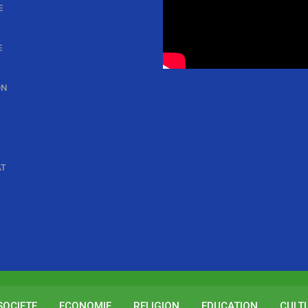
E
E
ON
AT
SOCIETE
ECONOMIE
RELIGION
EDUCATION
CULT