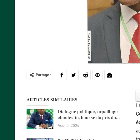
Partager
ARTICLES SIMILAIRES
L
Dialogue politique, orpaillage
C
clandestin, hausse du prix du…
é
Août 5, 2026
a
t