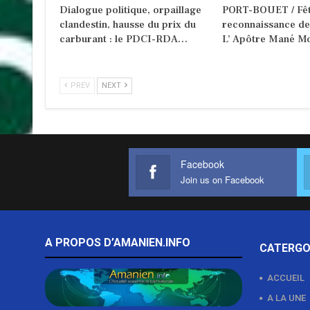
Dialogue politique, orpaillage
PORT-BOUET / Fêt
clandestin, hausse du prix du
reconnaissance d
carburant : le PDCI-RDA…
L’ Apôtre Mané Mo
PREV
NEXT
Facebook
Join us on Facebook
A PROPOS D’AMANIEN.INFO
CATERGO
ACCUEIL
A LA UNE