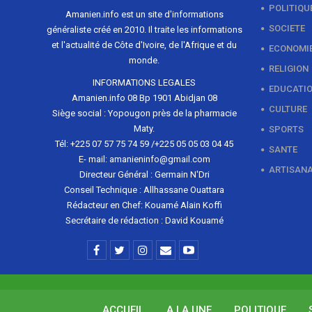
POLITIQU
Amanien.info est un site d'informations
SOCIETE
généraliste créé en 2010. Il traite les informations
et l'actualité de Côte d'Ivoire, de l'Afrique et du
ECONOMI
monde.
RELIGION
INFORMATIONS LEGALES
EDUCATI
Amanien.info 08 Bp 1901 Abidjan 08
CULTURE
Siège social : Yopougon près de la pharmacie
Maty.
SPORTS
Tél: +225 07 57 75 74 59 /+225 05 05 03 04 45
SANTE
E- mail: amanieninfo@gmail.com
ARTISAN
Directeur Général : Germain N'Dri
Conseil Technique : Allhassane Ouattara
Rédacteur en Chef: Kouamé Alain Koffi
Secrétaire de rédaction : David Kouamé
ACCUEIL
A LA UNE
POLITIQUE