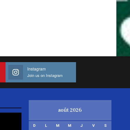
Instagram
Join us on Instagram
août 2026
D
L
M
M
J
V
S