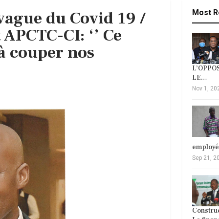
vague du Covid 19 /
Most R
 APCTC-CI: ‘’ Ce
 à couper nos
L’OPPOS
LE…
Nov 1, 20
employ
Sep 21, 2
Construc