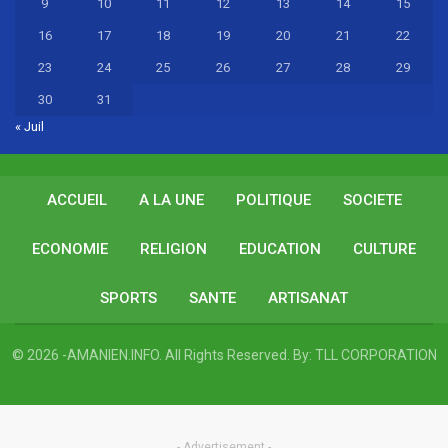
9
10
11
12
13
14
15
16
17
18
19
20
21
22
23
24
25
26
27
28
29
30
31
« Juil
ACCUEIL
A LA UNE
POLITIQUE
SOCIETE
ECONOMIE
RELIGION
EDUCATION
CULTURE
SPORTS
SANTE
ARTISANAT
© 2026 -AMANIEN.INFO. All Rights Reserved.
By:
TLL CORPORATION
- Advertisement -