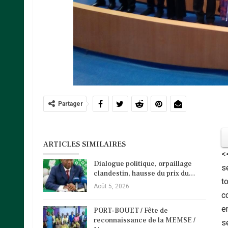
Partager
ARTICLES SIMILAIRES
<
Dialogue politique, orpaillage
s
clandestin, hausse du prix du…
to
Août 5, 2026
c
en
PORT-BOUET / Fête de
reconnaissance de la MEMSE /
s