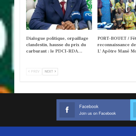
Dialogue politique, orpaillage
PORT-BOUET / Fêt
clandestin, hausse du prix du
reconnaissance d
carburant : le PDCI-RDA…
L’ Apôtre Mané Mo
PREV
NEXT
Facebook
Join us on Facebook