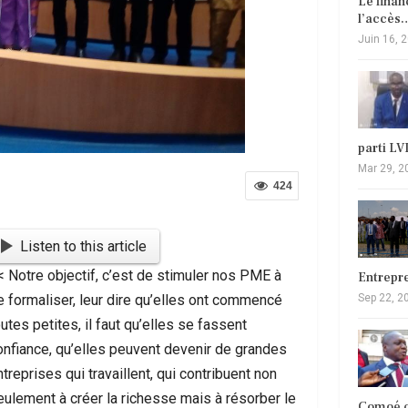
Le fina
l’accès
Juin 16, 
parti L
Mar 29, 2
424
Listen to this article
< Notre objectif, c’est de stimuler nos PME à
Entrepr
e formaliser, leur dire qu’elles ont commencé
Sep 22, 2
utes petites, il faut qu’elles se fassent
onfiance, qu’elles peuvent devenir de grandes
treprises qui travaillent, qui contribuent non
eulement à créer la richesse mais à résorber le
Comoé c