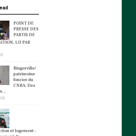
ead
POINT DE
PRESSE DES
PARTIS DE
ITION, LU PAR
20
Bingerville/
patrimoine
foncier du
CNRA: Des
és…
020
tion et logement :