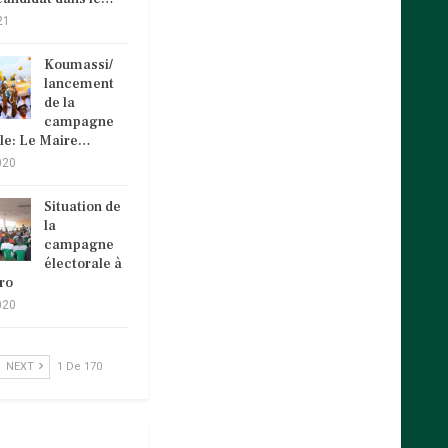
21
Koumassi/
lancement
de la
campagne
ale: Le Maire…
020
Situation de
la
campagne
électorale à
ro
020
NEXT
1 De 170