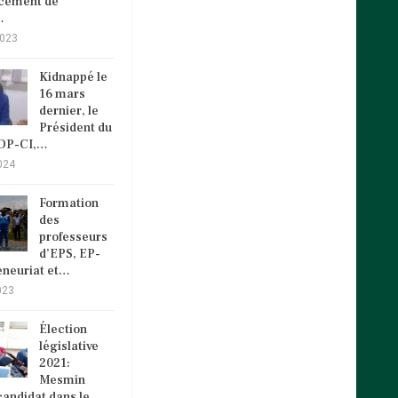
ncement de
…
2023
Kidnappé le
16 mars
dernier, le
Président du
VDP-CI,…
024
Formation
des
professeurs
d’EPS, EP-
eneuriat et…
023
Élection
législative
2021:
Mesmin
andidat dans le…