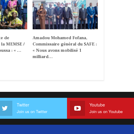
e de
Amadou Mohamed Fofana,
e la MEMSE /
Commissaire général du SAFE :
ussa : « …
« Nous avons mobilisé 1
milliard…
Twitter
Youtube
Join us on Twitter
Join us on Youtube