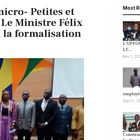
icro- Petites et
Most R
Le Ministre Félix
 la formalisation
L’OPPOS
LE…
Nov 1, 20
employ
Sep 21, 2
Construc