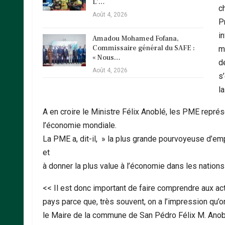
L’…
c
Août 4, 2026
P
i
Amadou Mohamed Fofana,
Commissaire général du SAFE :
m
« Nous…
d
Août 4, 2026
s
l
A en croire le Ministre Félix Anoblé, les PME représe
l’économie mondiale.
La PME a, dit-il, » la plus grande pourvoyeuse d’emp
et
à donner la plus value à l’économie dans les nations 
<< Il est donc important de faire comprendre aux ac
pays parce que, très souvent, on a l’impression qu’on
le Maire de la commune de San Pédro Félix M. Anob