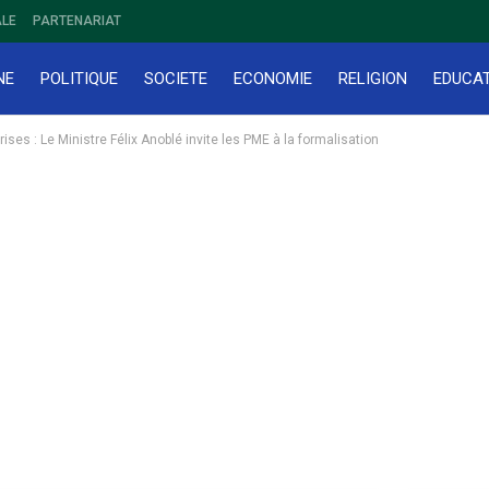
LE
PARTENARIAT
NE
POLITIQUE
SOCIETE
ECONOMIE
RELIGION
EDUCA
es : Le Ministre Félix Anoblé invite les PME à la formalisation