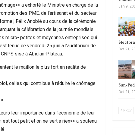
hômage>> a exhorté le Ministre en charge de la
Jan 9, 20
romotion des PME, de l’artisanat et du secteur
nformel, Félix Anoblé au cours de la cérémonie
arquant la célébration de la journée mondiale
es micro- petites et moyennes entreprises qui
élector
’est tenue ce vendredi 25 juin à l’auditorium de
Oct 21, 2
a CNPS sise à Abidjan-Plateau.
ntent le maillon le plus fort en réalité de
loi, celles qui contribue à réduire le chômage
San-Ped
Oct 21, 2
».
PREV
teurs leur importance dans l’économie de leur
 est tout petit et on ne sert à rien>> a soutenu
lé.