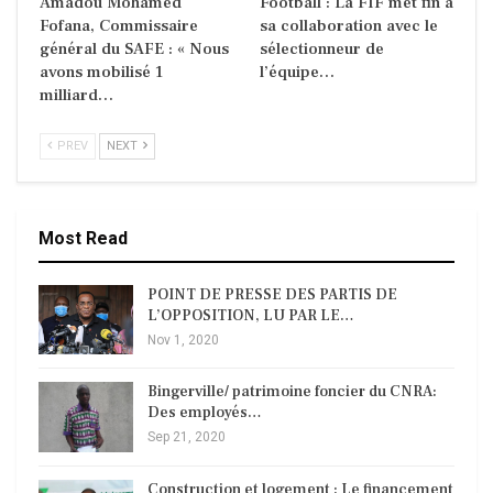
Amadou Mohamed
Football : La FIF met fin à
Fofana, Commissaire
sa collaboration avec le
général du SAFE : « Nous
sélectionneur de
avons mobilisé 1
l’équipe…
milliard…
PREV
NEXT
Most Read
POINT DE PRESSE DES PARTIS DE
L’OPPOSITION, LU PAR LE…
Nov 1, 2020
Bingerville/ patrimoine foncier du CNRA:
Des employés…
Sep 21, 2020
Construction et logement : Le financement