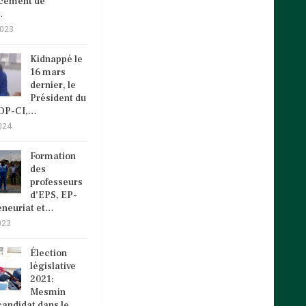
ncement de
…
2023
Kidnappé le
16 mars
dernier, le
Président du
VDP-CI,…
024
Formation
des
professeurs
d’EPS, EP-
eneuriat et…
023
Élection
législative
2021:
Mesmin
andidat dans le…