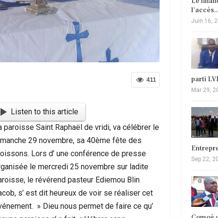
Le fina
l’accès
Juin 16, 
parti L
411
Mar 29, 2
Listen to this article
a paroisse Saint Raphaël de vridi, va célébrer le
imanche 29 novembre, sa 40ème fête des
Entrepr
oissons. Lors d’ une conférence de presse
Sep 22, 2
rganisée le mercredi 25 novembre sur ladite
aroisse, le révérend pasteur Ediemou Blin
cob, s’ est dit heureux de voir se réaliser cet
vénement. » Dieu nous permet de faire ce qu’
Comoé c