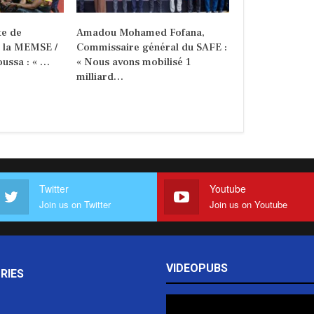
e de
Amadou Mohamed Fofana,
e la MEMSE /
Commissaire général du SAFE :
ussa : « …
« Nous avons mobilisé 1
milliard…
Twitter
Youtube
Join us on Twitter
Join us on Youtube
VIDEOPUBS
RIES