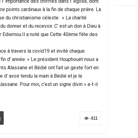
 l’ importance des chiffres dans l’ église, dont
re points cardinaux à la fin de chaque prière. La
e du christianisme céleste. » La charité
u donner et du recevoir. C’ est un don à Dieu à
eur Ediemou.Il a noté que Cette 40ème fête des
nce à travers la covid19 et invité chaque
te fin d’ année. » Le président Houphouët nous a
ts Alassane et Bédié ont fait un geste fort en
 d’ avoir tendu la main à Bédié et je le
lassane. Pour moi, c’est un signe divin » a-t-il
411