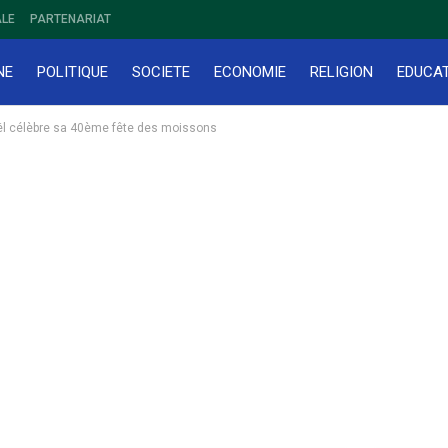
LE
PARTENARIAT
NE
POLITIQUE
SOCIETE
ECONOMIE
RELIGION
EDUCA
aël célèbre sa 40ème fête des moissons