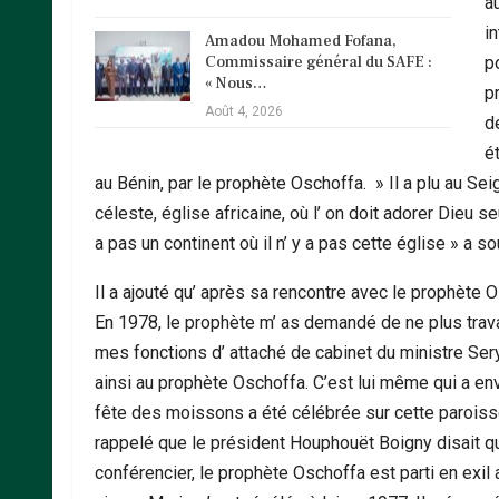
a
i
Amadou Mohamed Fofana,
Commissaire général du SAFE :
p
« Nous…
p
Août 4, 2026
de
é
au Bénin, par le prophète Oschoffa. » Il a plu au Se
céleste, église africaine, où l’ on doit adorer Dieu se
a pas un continent où il n’ y a pas cette église » a s
Il a ajouté qu’ après sa rencontre avec le prophète 
En 1978, le prophète m’ as demandé de ne plus travail
mes fonctions d’ attaché de cabinet du ministre Sery
ainsi au prophète Oschoffa. C’est lui même qui a env
fête des moissons a été célébrée sur cette paroisse 
rappelé que le président Houphouët Boigny disait que
conférencier, le prophète Oschoffa est parti en exil 