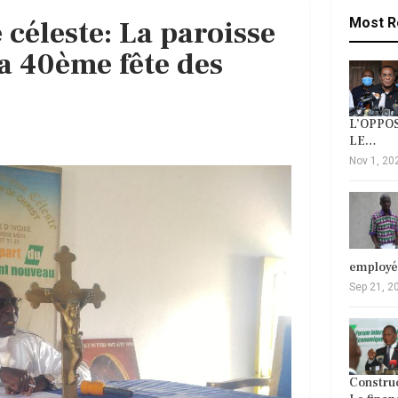
 céleste: La paroisse
Most R
a 40ème fête des
L’OPPOS
LE…
Nov 1, 20
employ
Sep 21, 2
Construc