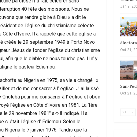
ucune paroisse n’ a fait, célébrer sans
Jan 9, 20
nterruption 40 fête des moissons. Nous ne
ouvons que rendre gloire à Dieu » a dit le
résident de l’église du christianisme céleste
 Côte d’Ivoire. Il a rappelé que cette église a
té créée le 29 septembre 1949 à Porto Novo
élector
igneur Jésus de fonder l’église du christianisme
Oct 21, 2
ul, afin que le diable ne nous touche pas. Il n’ y
ouligné le pasteur Ediemou.
Oschoffa au Nigeria en 1975, sa vie a changé. »
San-Ped
ler et de me consacrer à l’ église. J’ ai laissé
Oct 21, 2
 Gnoleba pour me consacrer à l’ église et obéir
oyé l’église en Côte d’Ivoire en 1981. La 1ère
PREV
le 29 novembre 1981″ a-t-il indiqué. Il a
 c’ était l’église d’ Ediemou. Selon le
au Nigeria le 7 janvier 1976. Tandis que la