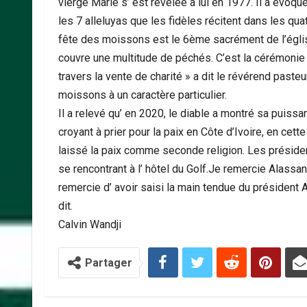
vierge Marie s’ est révélée à lui en 1977. Il a évoqué
les 7 alleluyas que les fidèles récitent dans les quat
fête des moissons est le 6ème sacrément de l’églis
couvre une multitude de péchés. C’est la cérémonie d
travers la vente de charité » a dit le révérend past
moissons à un caractère particulier.
Il a relevé qu’ en 2020, le diable a montré sa puissa
croyant à prier pour la paix en Côte d’Ivoire, en cet
laissé la paix comme seconde religion. Les présiden
se rencontrant à l’ hôtel du Golf.Je remercie Alassane
remercie d’ avoir saisi la main tendue du président A
dit.
Calvin Wandji
Partager