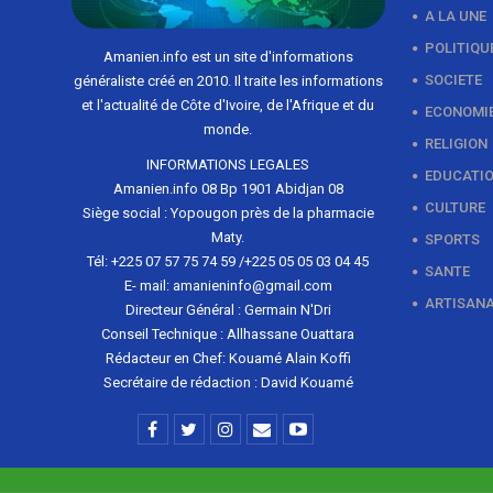
A LA UNE
POLITIQU
Amanien.info est un site d'informations
SOCIETE
généraliste créé en 2010. Il traite les informations
et l'actualité de Côte d'Ivoire, de l'Afrique et du
ECONOMI
monde.
RELIGION
INFORMATIONS LEGALES
EDUCATI
Amanien.info 08 Bp 1901 Abidjan 08
CULTURE
Siège social : Yopougon près de la pharmacie
Maty.
SPORTS
Tél: +225 07 57 75 74 59 /+225 05 05 03 04 45
SANTE
E- mail: amanieninfo@gmail.com
ARTISAN
Directeur Général : Germain N'Dri
Conseil Technique : Allhassane Ouattara
Rédacteur en Chef: Kouamé Alain Koffi
Secrétaire de rédaction : David Kouamé