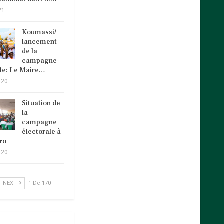
21
Koumassi/
lancement
de la
campagne
ale: Le Maire…
020
Situation de
la
campagne
électorale à
ro
020
NEXT
1 De 170