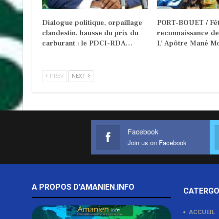
Dialogue politique, orpaillage
PORT-BOUET / Fêt
clandestin, hausse du prix du
reconnaissance d
carburant : le PDCI-RDA…
L’ Apôtre Mané Mo
PREV
NEXT
Facebook
Join us on Facebook
A PROPOS D’AMANIEN.INFO
CATERGO
ACCUEIL