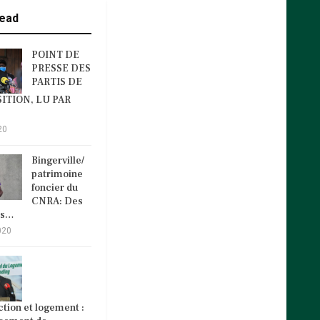
ead
POINT DE
PRESSE DES
PARTIS DE
ITION, LU PAR
20
Bingerville/
patrimoine
foncier du
CNRA: Des
és…
020
tion et logement :