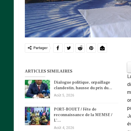
Partager
ARTICLES SIMILAIRES
L
Dialogue politique, orpaillage
d
clandestin, hausse du prix du…
m
Août 5, 2026
o
p
PORT-BOUET / Fête de
reconnaissance de la MEMSE /
Ja
L’…
é
Août 4, 2026