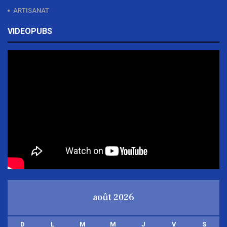
ARTISANAT
VIDEOPUBS
août 2026
D
L
M
M
J
V
S