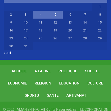
1
2
3
4
5
6
7
8
9
10
11
12
13
14
15
16
17
18
19
20
21
22
23
24
25
26
27
28
29
30
31
« Juil
ACCUEIL
A LA UNE
POLITIQUE
SOCIETE
ECONOMIE
RELIGION
EDUCATION
CULTURE
SPORTS
SANTE
ARTISANAT
© 2026 -AMANIEN.INFO. All Rights Reserved.
By:
TLL CORPORATION