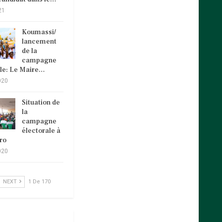
21
Koumassi/
lancement
de la
campagne
ale: Le Maire…
020
Situation de
la
campagne
électorale à
ro
020
NEXT
1 De 170