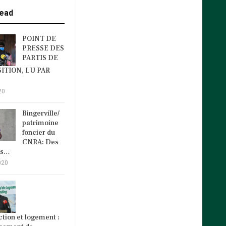
ead
POINT DE
PRESSE DES
PARTIS DE
ITION, LU PAR
20
Bingerville/
patrimoine
foncier du
CNRA: Des
és…
020
tion et logement :