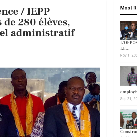
ence / IEPP
Most R
 de 280 élèves,
el administratif
L’OPPOS
LE…
Nov 1, 20
employ
Sep 21, 2
Construc