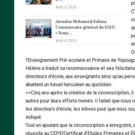
p
Août 4, 2026
C
c
Amadou Mohamed Fofana,
Commissaire général du SAFE :
qu
« Nous…
p
Août 4, 2026
e
D
l’Enseignement Pré-scolaire et Primaire de Yop
Hélène a traduit sa reconnaissance et ses félicitat
directeurs d’école, aux enseignants ainsi qu’au perso
abattent un travail herculéen au quotidien.
<<Cinq ans après la création de la circonscription, il
autres pour leurs efforts menés. Il fallait que nou
les directeurs d’école, les élèves pour que nous sou
indiqué.
Tout en ajoutant que la circonscription a enregistré,
réussite au CEPE(Certificat d’Etudes Primaires et Él