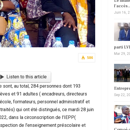
Le fina
l’accès
Juin 16, 
parti L
Mar 29, 2
586
Listen to this article
e sont, au total, 284 personnes dont 193
Entrepr
lèves et 91 adultes ( encadreurs, directeurs
Sep 22, 2
’école, formateurs, personnel administratif et
traités) qui ont été distingués, ce mardi 28 juin
022, dans la circonscription de l’IEPP(
nspection de l’enseignement préscolaire et
Comoé c