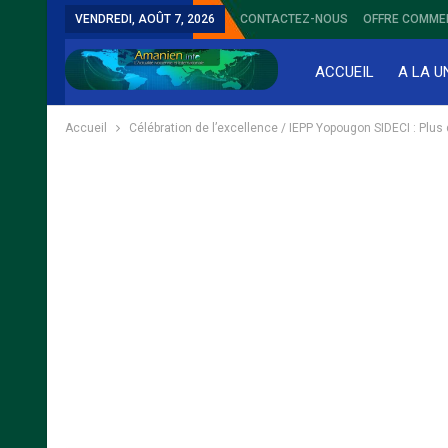
VENDREDI, AOÛT 7, 2026
CONTACTEZ-NOUS
OFFRE COMME
ACCUEIL
A LA U
Accueil
Célébration de l’excellence / IEPP Yopougon SIDECI : Plu