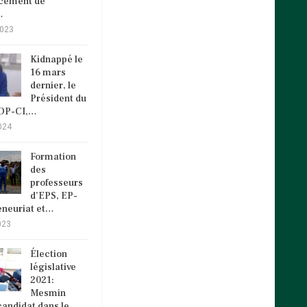
ncement de
…
2023
Kidnappé le
16 mars
dernier, le
Président du
VDP-CI,…
024
Formation
des
professeurs
d’EPS, EP-
eneuriat et…
023
Élection
législative
2021:
Mesmin
andidat dans le…