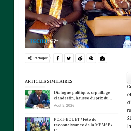
Partager
ARTICLES SIMILAIRES
C
Dialogue politique, orpaillage
é
clandestin, hausse du prix du…
d
Août 5, 2026
re
2
PORT-BOUET / Fête de
reconnaissance de la MEMSE /
I
L’…