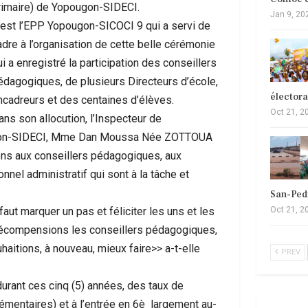
rimaire) de Yopougon-SIDECI.
Jan 9, 20
’est l’EPP Yopougon-SICOCI 9 qui a servi de
adre à l’organisation de cette belle cérémonie
i a enregistré la participation des conseillers
édagogiques, de plusieurs Directeurs d’école,
élector
ncadreurs et des centaines d’élèves.
Oct 21, 2
ans son allocution, l’Inspecteur de
ougon-SIDECI, Mme Dan Moussa Née ZOTTOUA
ions aux conseillers pédagogiques, aux
nnel administratif qui sont à la tâche et
San-Ped
Oct 21, 2
 faut marquer un pas et féliciter les uns et les
s récompensions les conseillers pédagogiques,
haitions, à nouveau, mieux faire>> a-t-elle
PREV
 durant ces cinq (5) années, des taux de
émentaires) et à l’entrée en 6è largement au-