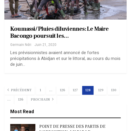
Koumassi/ Pluies diluviennes: Le Maire
Bacongo poursuit les…
Germain Ndri
Juin 21, 2020
Les prévisionnistes avaient annoncé de fortes
précipitations à Abidjan et sur le littoral, au cours du mois
de juin…
PRÉCÉDENT
1
…
126
127
128
129
130
…
136
PROCHAIN
Most Read
POINT DE PRESSE DES PARTIS DE