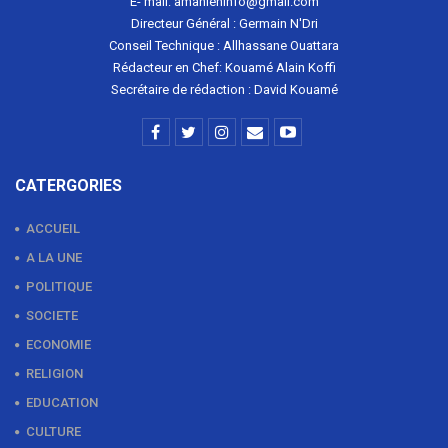
E- mail: amanieninfo@gmail.com
Directeur Général : Germain N'Dri
Conseil Technique : Allhassane Ouattara
Rédacteur en Chef: Kouamé Alain Koffi
Secrétaire de rédaction : David Kouamé
CATERGORIES
ACCUEIL
A LA UNE
POLITIQUE
SOCIETE
ECONOMIE
RELIGION
EDUCATION
CULTURE