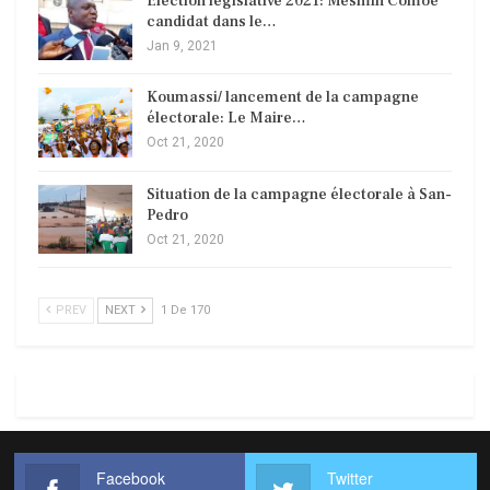
Élection législative 2021: Mesmin Comoé
candidat dans le…
Jan 9, 2021
Koumassi/ lancement de la campagne
électorale: Le Maire…
Oct 21, 2020
Situation de la campagne électorale à San-
Pedro
Oct 21, 2020
PREV
NEXT
1 De 170
Facebook
Twitter