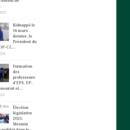
ncement de
…
2023
Kidnappé le
16 mars
dernier, le
Président du
VDP-CI,…
024
Formation
des
professeurs
d’EPS, EP-
eneuriat et…
023
Élection
législative
2021:
Mesmin
andidat dans le…