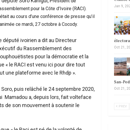
e député Soro Kanigui, P
résident de
Jan 9, 20
assemblement pour la Côte d’Ivoire (RACI).
’était au cours d’une conférence de presse qu’il
 animée ce mardi, 27 octobre à Cocody.
e député ivoirien a dit au Directeur
élector
Oct 21, 2
xécutif du Rassemblement des
ouphouëtistes pour la démocratie et la
e « le RACI est venu ici pour dire tout
eut une plateforme avec le Rhdp ».
San-Ped
 Soro, puis relâché le 24 septembre 2020,
Oct 21, 2
ui Mamadou a, depuis lors, fait volteface
nts de son mouvement à soutenir le
PREV
 que « le Raci est né de la volonté de