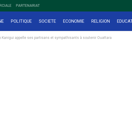
RCIALE
PARTENARIAT
NE
POLITIQUE
SOCIETE
ECONOMIE
RELIGION
EDUCA
oro Kanigui appelle ses partisans et sympathisants à soutenir Ouattara