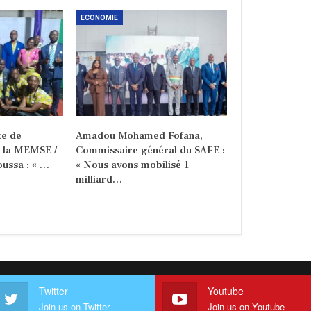
ECONOMIE
e de
Amadou Mohamed Fofana,
e la MEMSE /
Commissaire général du SAFE :
ussa : « …
« Nous avons mobilisé 1
milliard…
Twitter
Youtube
Join us on Twitter
Join us on Youtube