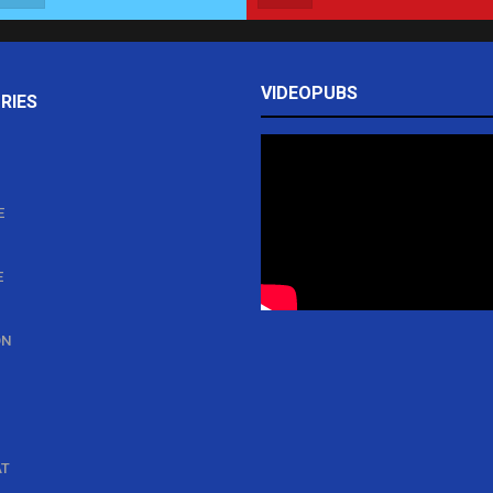
VIDEOPUBS
RIES
E
E
ON
AT