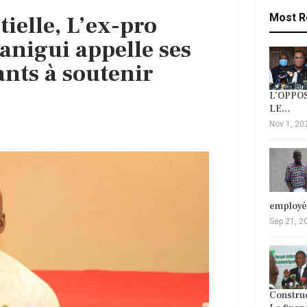
tielle, L’ex-pro
Most R
anigui appelle ses
ants à soutenir
L’OPPOS
LE…
Nov 1, 20
employ
Sep 21, 2
Construc