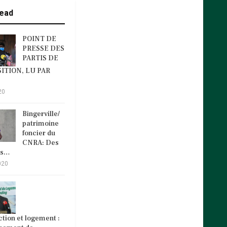
ead
POINT DE
PRESSE DES
PARTIS DE
ITION, LU PAR
20
Bingerville/
patrimoine
foncier du
CNRA: Des
és…
020
tion et logement :