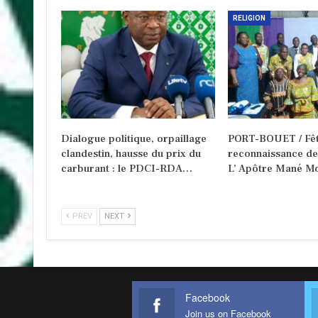
RELIGION
Dialogue politique, orpaillage
PORT-BOUET / Fêt
clandestin, hausse du prix du
reconnaissance d
carburant : le PDCI-RDA…
L’ Apôtre Mané Mo
PREV
NEXT
Facebook
Join us on Facebook