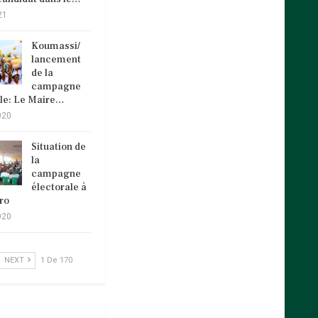
21
Koumassi/
lancement
de la
campagne
ale: Le Maire…
020
Situation de
la
campagne
électorale à
ro
020
NEXT
1 De 170