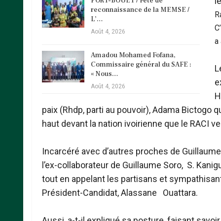
l
PORT-BOUET / Fête de
reconnaissance de la MEMSE /
R
L’…
C
Août 4, 2026
a
Amadou Mohamed Fofana,
Commissaire général du SAFE :
L
« Nous…
e
Août 4, 2026
H
paix (Rhdp, parti au pouvoir), Adama Bictogo qu
haut devant la nation ivoirienne que le RACI v
Incarcéré avec d’autres proches de Guillaume
l’ex-collaborateur de Guillaume Soro, S. Kanig
tout en appelant les partisans et sympathisa
Président-Candidat, Alassane Ouattara.
Aussi, a-t-il expliqué sa posture, faisant savoir