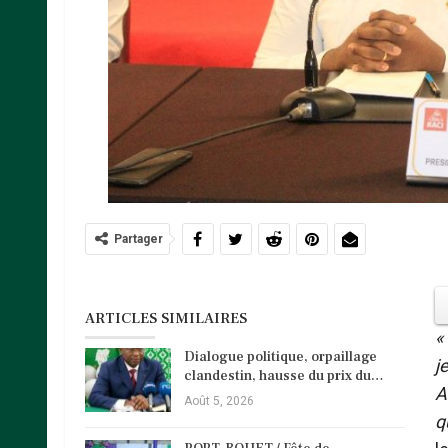
Partager
ARTICLES SIMILAIRES
«
Dialogue politique, orpaillage
j
clandestin, hausse du prix du…
A
Août 5, 2026
q