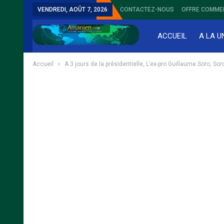
VENDREDI, AOÛT 7, 2026
CONTACTEZ-NOUS
OFFRE COMME
ACCUEIL
A LA U
Accueil
A 3 jours de la présidentielle, L’ex-pro Guillaume Soro, S