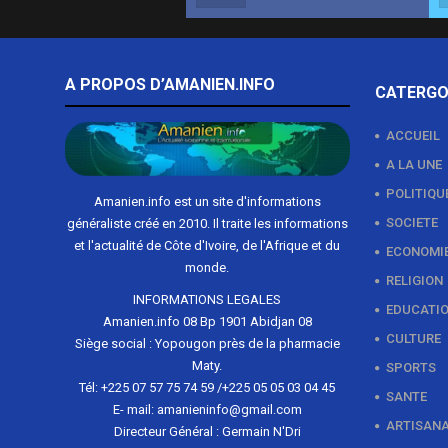
A PROPOS D’AMANIEN.INFO
CATERGO
ACCUEIL
A LA UNE
POLITIQU
Amanien.info est un site d'informations
SOCIETE
généraliste créé en 2010. Il traite les informations
et l'actualité de Côte d'Ivoire, de l'Afrique et du
ECONOMI
monde.
RELIGION
INFORMATIONS LEGALES
EDUCATI
Amanien.info 08 Bp 1901 Abidjan 08
CULTURE
Siège social : Yopougon près de la pharmacie
Maty.
SPORTS
Tél: +225 07 57 75 74 59 /+225 05 05 03 04 45
SANTE
E- mail: amanieninfo@gmail.com
ARTISAN
Directeur Général : Germain N'Dri