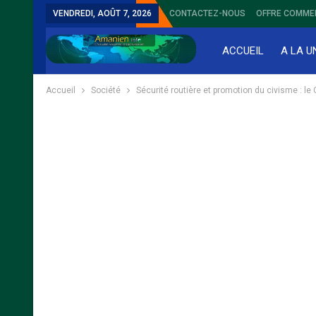
VENDREDI, AOÛT 7, 2026
CONTACTEZ-NOUS
OFFRE COMME
ACCUEIL
A LA U
Accueil
Société
Sécurité routière et promotion du civisme : 