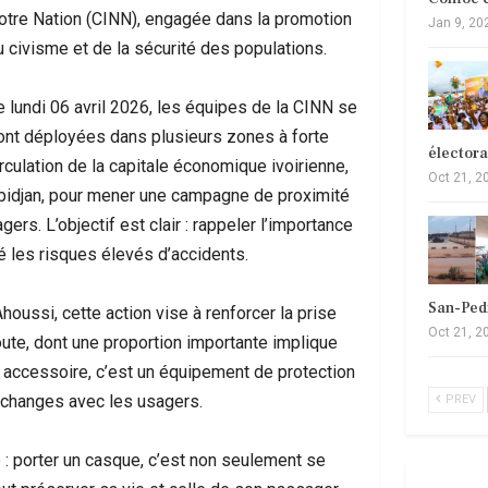
otre Nation (CINN), engagée dans la promotion
Jan 9, 20
u civisme et de la sécurité des populations.
Le lundi 06 avril 2026, les équipes de la CINN se
ont déployées dans plusieurs zones à forte
élector
irculation de la capitale économique ivoirienne,
Oct 21, 2
bidjan, pour mener une campagne de proximité
s. L’objectif est clair : rappeler l’importance
é les risques élevés d’accidents.
San-Ped
Ahoussi, cette action vise à renforcer la prise
Oct 21, 2
oute, dont une proportion importante implique
 accessoire, c’est un équipement de protection
 échanges avec les usagers.
PREV
 : porter un casque, c’est non seulement se