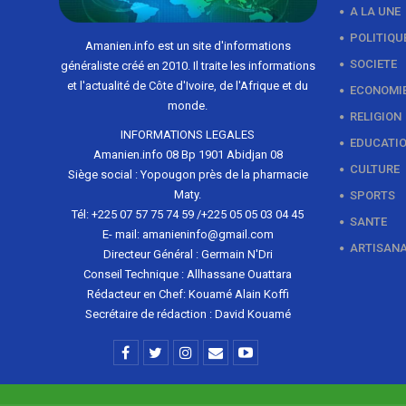
A LA UNE
POLITIQU
Amanien.info est un site d'informations
SOCIETE
généraliste créé en 2010. Il traite les informations
et l'actualité de Côte d'Ivoire, de l'Afrique et du
ECONOMI
monde.
RELIGION
INFORMATIONS LEGALES
EDUCATI
Amanien.info 08 Bp 1901 Abidjan 08
CULTURE
Siège social : Yopougon près de la pharmacie
Maty.
SPORTS
Tél: +225 07 57 75 74 59 /+225 05 05 03 04 45
SANTE
E- mail: amanieninfo@gmail.com
ARTISAN
Directeur Général : Germain N'Dri
Conseil Technique : Allhassane Ouattara
Rédacteur en Chef: Kouamé Alain Koffi
Secrétaire de rédaction : David Kouamé