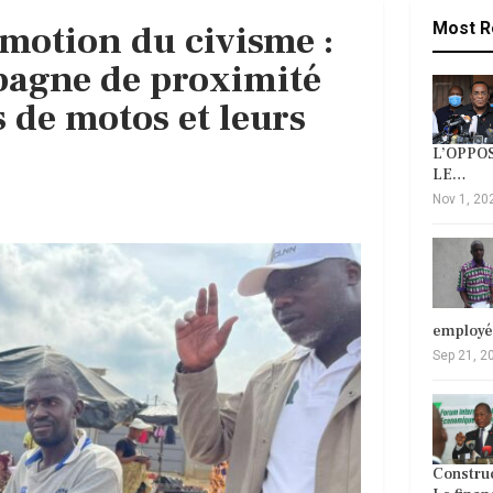
omotion du civisme :
Most R
agne de proximité
 de motos et leurs
L’OPPOS
LE…
Nov 1, 20
employ
Sep 21, 2
Construc