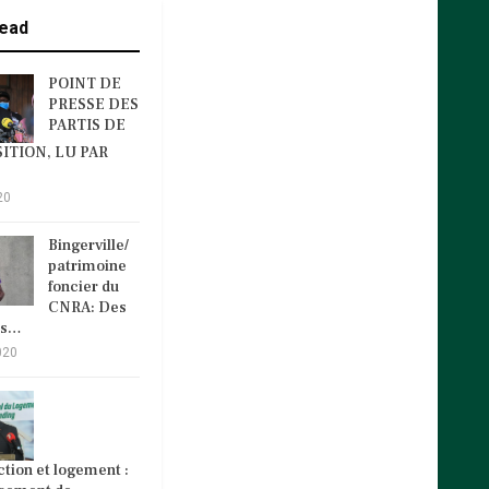
ead
POINT DE
PRESSE DES
PARTIS DE
ITION, LU PAR
20
Bingerville/
patrimoine
foncier du
CNRA: Des
és…
020
tion et logement :