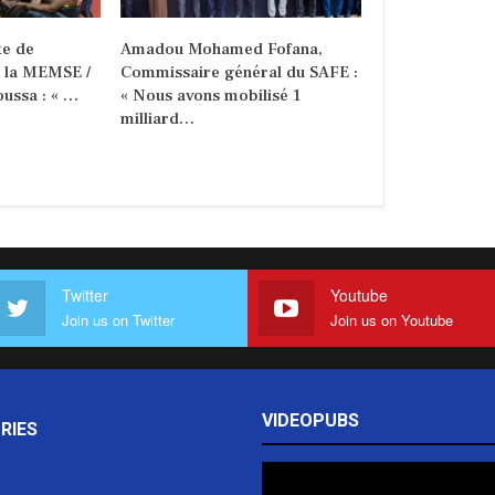
e de
Amadou Mohamed Fofana,
e la MEMSE /
Commissaire général du SAFE :
ussa : « …
« Nous avons mobilisé 1
milliard…
Twitter
Youtube
Join us on Twitter
Join us on Youtube
VIDEOPUBS
RIES