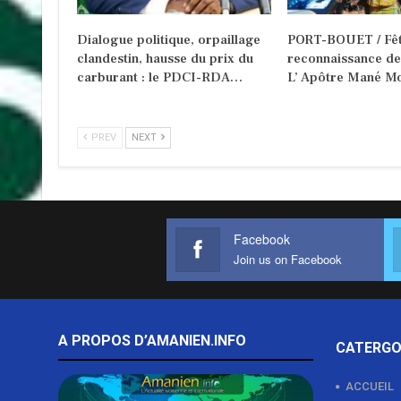
Dialogue politique, orpaillage
PORT-BOUET / Fêt
clandestin, hausse du prix du
reconnaissance d
carburant : le PDCI-RDA…
L’ Apôtre Mané Mo
PREV
NEXT
Facebook
Join us on Facebook
A PROPOS D’AMANIEN.INFO
CATERGO
ACCUEIL