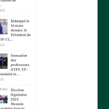
ncement de
…
2023
Kidnappé le
16 mars
dernier, le
Président du
VDP-CI,…
024
Formation
des
professeurs
d’EPS, EP-
eneuriat et…
023
Élection
législative
2021:
Mesmin
andidat dans le…