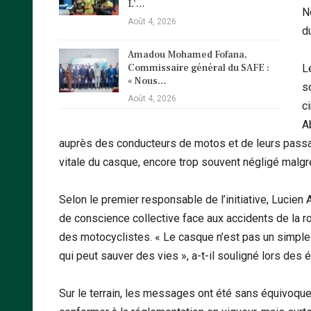
L’…
N
Août 4, 2026
d
Amadou Mohamed Fofana,
Commissaire général du SAFE :
‎
« Nous…
s
Août 4, 2026
c
A
auprès des conducteurs de motos et de leurs passager
vitale du casque, encore trop souvent négligé malgr
‎Selon le premier responsable de l’initiative, Lucien 
de conscience collective face aux accidents de la r
des motocyclistes. « Le casque n’est pas un simple
qui peut sauver des vies », a-t-il souligné lors des
‎Sur le terrain, les messages ont été sans équivoque