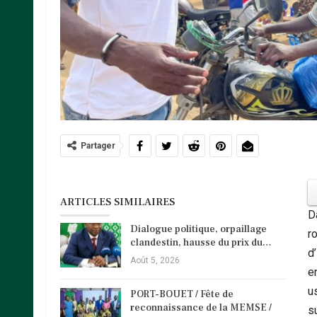
Partager
ARTICLES SIMILAIRES
Da
Dialogue politique, orpaillage
r
clandestin, hausse du prix du…
d’
Août 5, 2026
e
u
PORT-BOUET / Fête de
reconnaissance de la MEMSE /
su