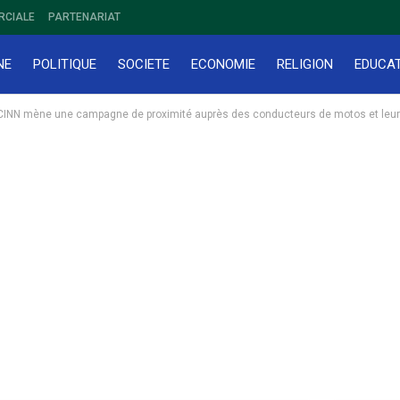
RCIALE
PARTENARIAT
NE
POLITIQUE
SOCIETE
ECONOMIE
RELIGION
EDUCA
le CINN mène une campagne de proximité auprès des conducteurs de motos et leu