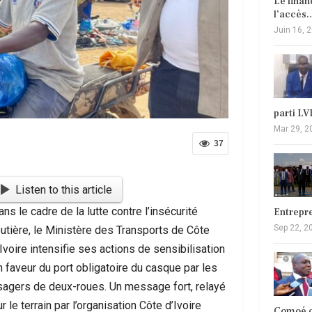
Le fina
l’accès
Juin 16, 
parti L
Mar 29, 2
37
Listen to this article
ns le cadre de la lutte contre l’insécurité
Entrepr
Sep 22, 2
outière, le Ministère des Transports de Côte
Ivoire intensifie ses actions de sensibilisation
n faveur du port obligatoire du casque par les
sagers de deux-roues. Un message fort, relayé
r le terrain par l’organisation Côte d’Ivoire
Comoé c