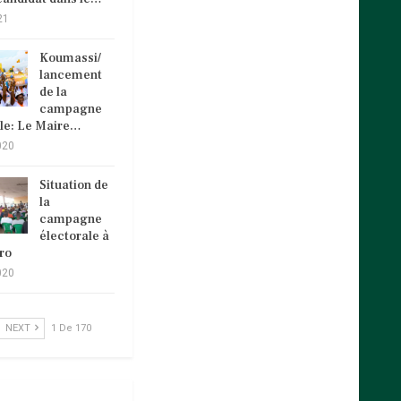
21
Koumassi/
lancement
de la
campagne
ale: Le Maire…
020
Situation de
la
campagne
électorale à
ro
020
NEXT
1 De 170