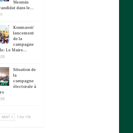
Mesmin
andidat dans le…
21
Koumassi/
lancement
de la
campagne
ale: Le Maire…
020
Situation de
la
campagne
électorale à
ro
020
NEXT
1 De 170