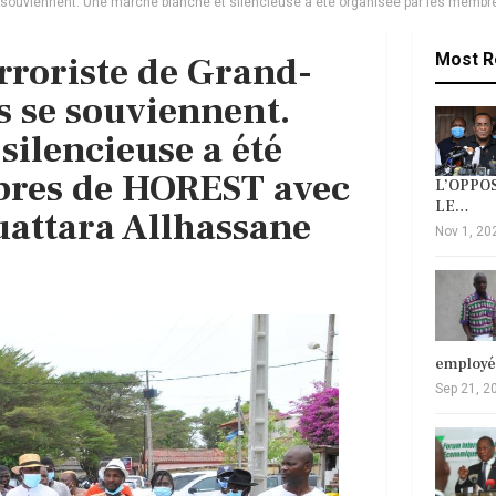
se souviennent. Une marche blanche et silencieuse a été organisée par les memb
erroriste de Grand-
Most R
s se souviennent.
silencieuse a été
bres de HOREST avec
L’OPPOS
LE…
uattara Allhassane
Nov 1, 20
employ
Sep 21, 2