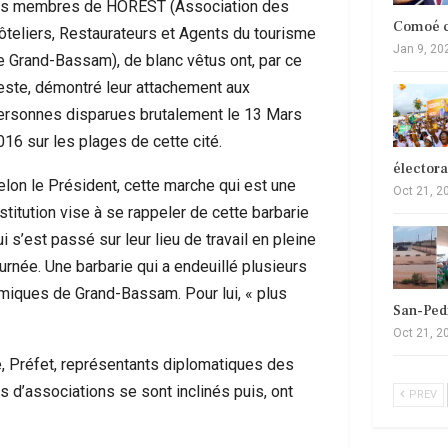
es membres de HOREST (Association des
Comoé c
ôteliers, Restaurateurs et Agents du tourisme
Jan 9, 20
e Grand-Bassam), de blanc vêtus ont, par ce
este, démontré leur attachement aux
ersonnes disparues brutalement le 13 Mars
016 sur les plages de cette cité.
élector
elon le Président, cette marche qui est une
Oct 21, 2
stitution vise à se rappeler de cette barbarie
i s’est passé sur leur lieu de travail en pleine
ournée. Une barbarie qui a endeuillé plusieurs
miques de Grand-Bassam. Pour lui, « plus
San-Ped
Oct 21, 2
, Préfet, représentants diplomatiques des
s d’associations se sont inclinés puis, ont
PREV