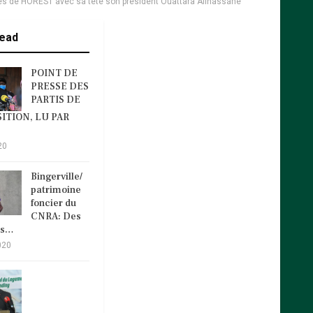
res de HOREST avec sa tête son président Ouattara Allhassane
ead
POINT DE
PRESSE DES
PARTIS DE
ITION, LU PAR
20
Bingerville/
patrimoine
foncier du
CNRA: Des
és…
020