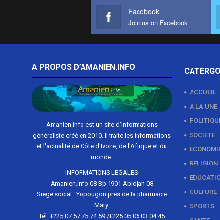
Facebook
Join us on Facebook
A PROPOS D’AMANIEN.INFO
CATERGO
ACCUEIL
A LA UNE
POLITIQU
Amanien.info est un site d'informations
SOCIETE
généraliste créé en 2010. Il traite les informations
et l'actualité de Côte d'Ivoire, de l'Afrique et du
ECONOMI
monde.
RELIGION
INFORMATIONS LEGALES
EDUCATI
Amanien.info 08 Bp 1901 Abidjan 08
CULTURE
Siège social : Yopougon près de la pharmacie
Maty.
SPORTS
Tél: +225 07 57 75 74 59 /+225 05 05 03 04 45