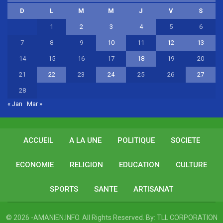
D
L
M
M
J
V
S
1
2
3
4
5
6
7
8
9
10
11
12
13
14
15
16
17
18
19
20
21
22
23
24
25
26
27
28
« Jan
Mar »
ACCUEIL
A LA UNE
POLITIQUE
SOCIETE
ECONOMIE
RELIGION
EDUCATION
CULTURE
SPORTS
SANTE
ARTISANAT
© 2026 -AMANIEN.INFO. All Rights Reserved.
By:
TLL CORPORATION