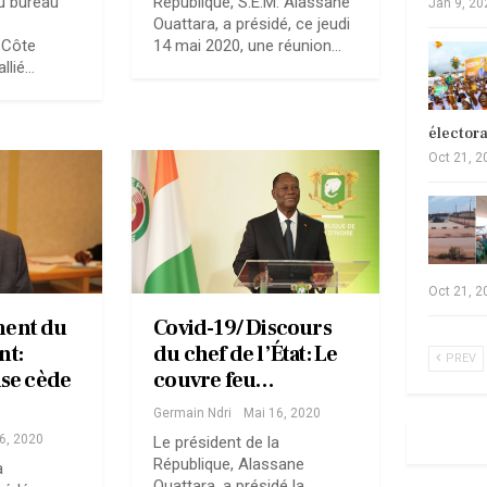
u bureau
République, S.E.M. Alassane
Jan 9, 20
Ouattara, a présidé, ce jeudi
 Côte
14 mai 2020, une réunion…
allié…
élector
Oct 21, 2
Oct 21, 2
ent du
Covid-19/ Discours
nt:
du chef de l’État: Le
PREV
se cède
couvre feu…
Germain Ndri
Mai 16, 2020
6, 2020
Le président de la
République, Alassane
a
Ouattara, a présidé la