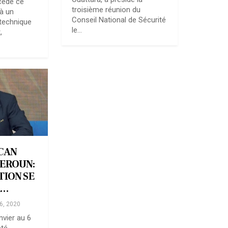
cédé ce
troisième réunion du
 à un
Conseil National de Sécurité
technique
le…
,
CAN
MEROUN:
TION SE
A…
6, 2020
nvier au 6