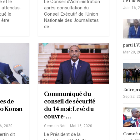
de l’ac
 et le
Le Conseil d’Administration
 attendus;
après consultation du
Juin 16, 
qué le
Conseil Exécutif de l’Union
 être
Nationale des Journalistes
…
de…
parti L
Mar 29, 2
Entrepr
Communiqué du
Sep 22, 2
les de
conseil de sécurité
io Konan
du 14 mai: Levé du
couvre-…
6, 2020
Germain Ndri
Mai 16, 2020
Comoé c
rtin dit
Le Président de la