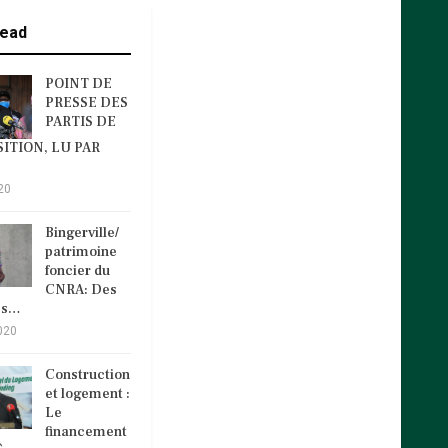
ead
POINT DE
PRESSE DES
PARTIS DE
ITION, LU PAR
20
Bingerville/
patrimoine
foncier du
CNRA: Des
és…
020
Construction
et logement :
Le
financement