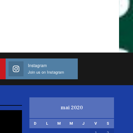
Instagram
Join us on Instagram
mai 2020
D
L
M
M
J
V
S
1
2