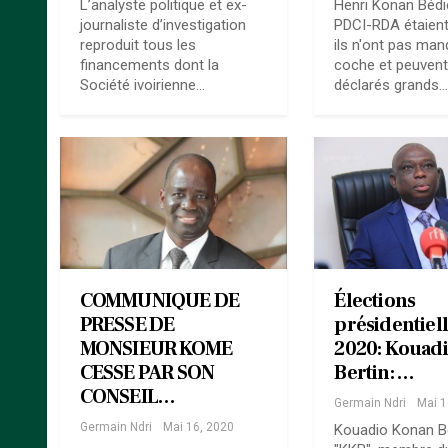
L’analyste politique et ex-
Henri Konan Bédié
journaliste d’investigation
PDCI-RDA étaient
reproduit tous les
ils n'ont pas man
financements dont la
coche et peuvent
Société ivoirienne…
déclarés grands
COMMUNIQUE DE
Élections
PRESSE DE
présidentiel
MONSIEUR KOME
2020: Kouad
CESSE PAR SON
Bertin: …
CONSEIL…
Germain Ndri
Mai 1
Germain Ndri
Mai 16, 2020
Kouadio Konan Be