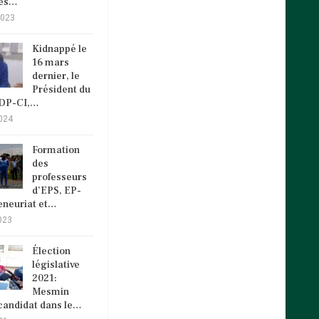
cès…
2023
Kidnappé le
16 mars
dernier, le
Président du
VDP-CI,…
024
Formation
des
professeurs
d’EPS, EP-
eneuriat et…
023
Élection
législative
2021:
Mesmin
andidat dans le…