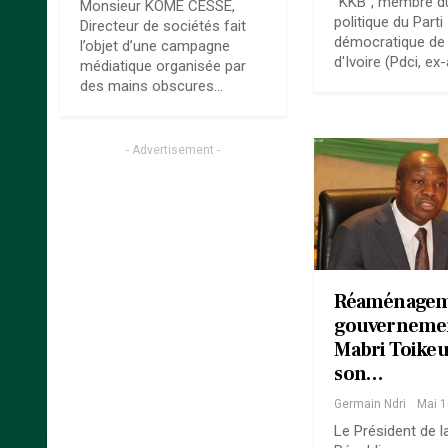
"KKB", membre d
Monsieur KOME CESSE,
politique du Parti
Directeur de sociétés fait
démocratique de
l’objet d’une campagne
d'Ivoire (Pdci, ex-
médiatique organisée par
des mains obscures…
- Advertisement -
Réaménagem
gouverneme
Mabri Toikeu
son…
Germain Ndri
Mai 1
Le Président de l