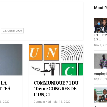
Most R
22 JUILLET 2026
L’OPPOS
LE…
Nov 1, 20
employ
Sep 21, 2
 LA
COMMUNIQUE ? 1 DU
TE À
10ème CONGRES DE
L’UNJCI
6, 2020
Germain Ndri
Mai 16, 2020