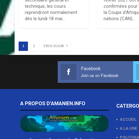
secondaire général et
février 2021 ont 
technique, les cours
confirmées pour 
reprendront normalement
la Coupe d’Afriq
dès le lundi 18 mai…
nations (CAN)…
1
2
PROCHAIN
Facebook
Join us on Facebook
A PROPOS D’AMANIEN.INFO
CATERGO
ACCUEIL
A LA UNE
POLITIQU