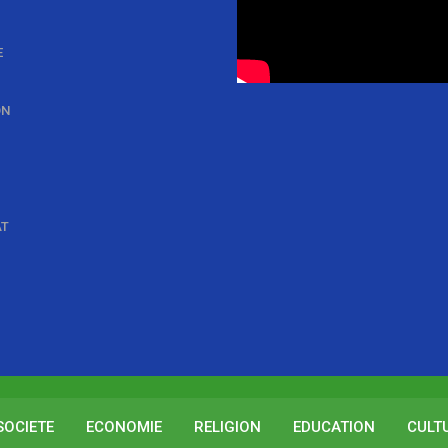
E
ON
AT
SOCIETE
ECONOMIE
RELIGION
EDUCATION
CULT