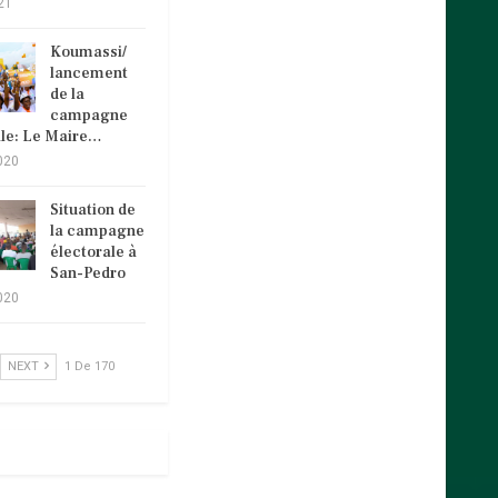
21
Koumassi/
lancement
de la
campagne
ale: Le Maire…
020
Situation de
la campagne
électorale à
San-Pedro
020
NEXT
1 De 170