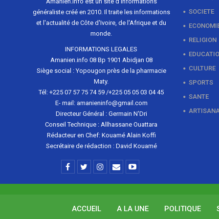
Amanien.info est un site d'informations
SOCIETE
généraliste créé en 2010. Il traite les informations
et l'actualité de Côte d'Ivoire, de l'Afrique et du
ECONOMI
monde.
RELIGION
INFORMATIONS LEGALES
EDUCATI
Amanien.info 08 Bp 1901 Abidjan 08
CULTURE
Siège social : Yopougon près de la pharmacie
Maty.
SPORTS
Tél: +225 07 57 75 74 59 /+225 05 05 03 04 45
SANTE
E- mail: amanieninfo@gmail.com
ARTISAN
Directeur Général : Germain N'Dri
Conseil Technique : Allhassane Ouattara
Rédacteur en Chef: Kouamé Alain Koffi
Secrétaire de rédaction : David Kouamé
ACCUEIL
A LA UNE
POLITIQUE