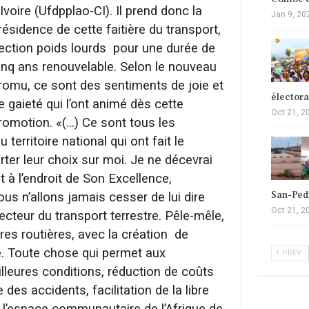
’Ivoire (Ufdpplao-CI). Il prend donc la
Jan 9, 20
résidence de cette faitière du transport,
ection poids lourds
pour une durée de
inq ans renouvelable. Selon le nouveau
romu, ce sont des sentiments de joie et
élector
e gaieté qui l’ont animé dès cette
Oct 21, 2
romotion. «(…) Ce sont tous les
territoire national qui ont fait le
er leur choix sur moi. Je ne décevrai
à l’endroit de Son Excellence,
San-Ped
s n’allons jamais cesser de lui dire
Oct 21, 2
secteur du transport terrestre. Pêle-mêle,
res routières, avec la création
de
ge. Toute chose qui permet aux
PREV
lleures conditions, réduction de coûts
 des accidents, facilitation de la libre
 l’espace communautaire de l’Afrique de