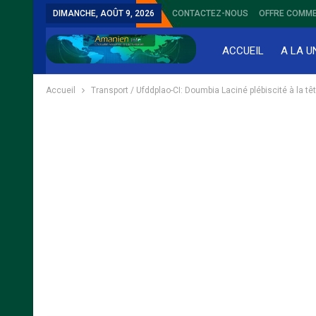
DIMANCHE, AOÛT 9, 2026
CONTACTEZ-NOUS
OFFRE COMME
ACCUEIL
A LA U
Accueil
Transport / Ufddplao-CI: Doumbia Laciné plébiscité à la tê