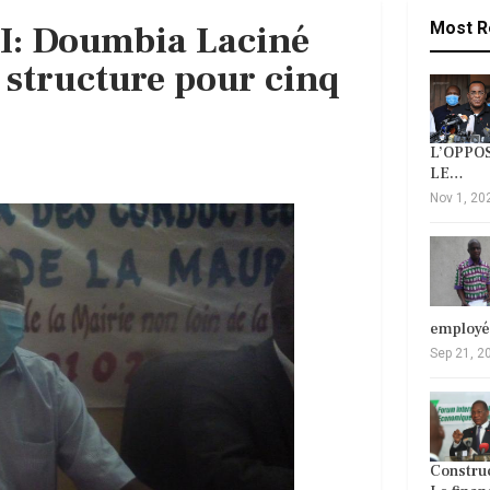
CI: Doumbia Laciné
Most R
la structure pour cinq
L’OPPOS
LE…
Nov 1, 20
employ
Sep 21, 2
Construc