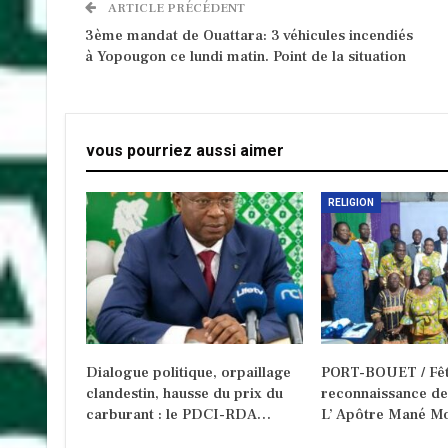
ARTICLE PRÉCÉDENT
3ème mandat de Ouattara: 3 véhicules incendiés
à Yopougon ce lundi matin. Point de la situation
vous pourriez aussi aimer
RELIGION
Dialogue politique, orpaillage
PORT-BOUET / Fêt
clandestin, hausse du prix du
reconnaissance d
carburant : le PDCI-RDA…
L’ Apôtre Mané Mo