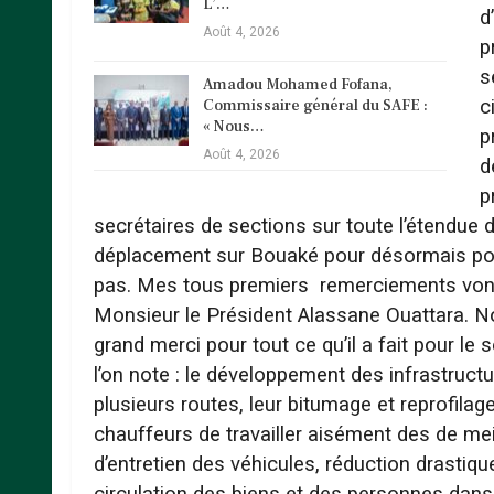
L’…
d
Août 4, 2026
p
s
Amadou Mohamed Fofana,
c
Commissaire général du SAFE :
« Nous…
p
Août 4, 2026
d
p
secrétaires de sections sur toute l’étendue du 
déplacement sur Bouaké pour désormais port
pas. Mes tous premiers
remerciements vont 
Monsieur le Président Alassane Ouattara. Nou
grand merci pour tout ce qu’il a fait pour le 
l’on note : le développement des infrastructu
plusieurs routes, leur bitumage et reprofila
chauffeurs de travailler aisément des de mei
d’entretien des véhicules, réduction drastique
circulation des biens et des personnes dans