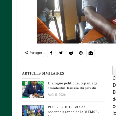
Partager
ARTICLES SIMILAIRES
C
Dialogue politique, orpaillage
D
clandestin, hausse du prix du…
B
Août 5, 2026
d
c
PORT-BOUET / Fête de
reconnaissance de la MEMSE /
l