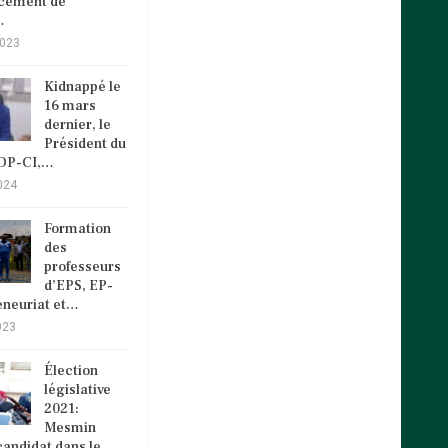
ncement de
…
2023
Kidnappé le
16 mars
dernier, le
Président du
VDP-CI,…
024
Formation
des
professeurs
d’EPS, EP-
eneuriat et…
023
Élection
législative
2021:
Mesmin
andidat dans le…