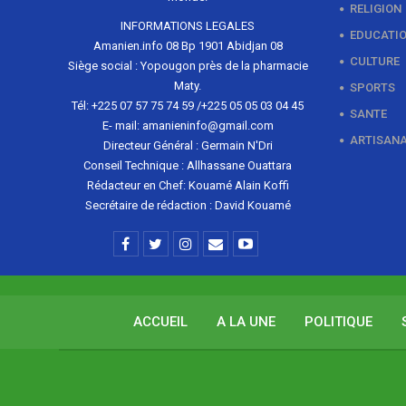
RELIGION
INFORMATIONS LEGALES
EDUCATI
Amanien.info 08 Bp 1901 Abidjan 08
CULTURE
Siège social : Yopougon près de la pharmacie
Maty.
SPORTS
Tél: +225 07 57 75 74 59 /+225 05 05 03 04 45
SANTE
E- mail: amanieninfo@gmail.com
ARTISAN
Directeur Général : Germain N'Dri
Conseil Technique : Allhassane Ouattara
Rédacteur en Chef: Kouamé Alain Koffi
Secrétaire de rédaction : David Kouamé
ACCUEIL
A LA UNE
POLITIQUE