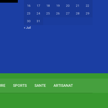
16
17
18
19
20
21
22
23
24
25
26
27
28
29
30
31
« Juil
URE
SPORTS
SANTE
ARTISANAT