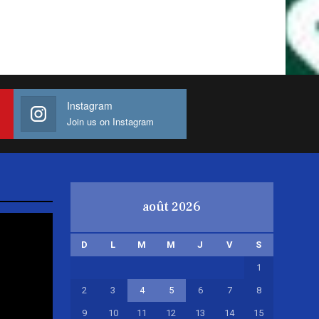
Instagram
Join us on Instagram
août 2026
D
L
M
M
J
V
S
1
2
3
4
5
6
7
8
9
10
11
12
13
14
15