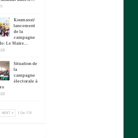
21
Koumassi/
lancement
de la
campagne
ale: Le Maire…
020
Situation de
la
campagne
électorale à
ro
020
NEXT
1 De 170