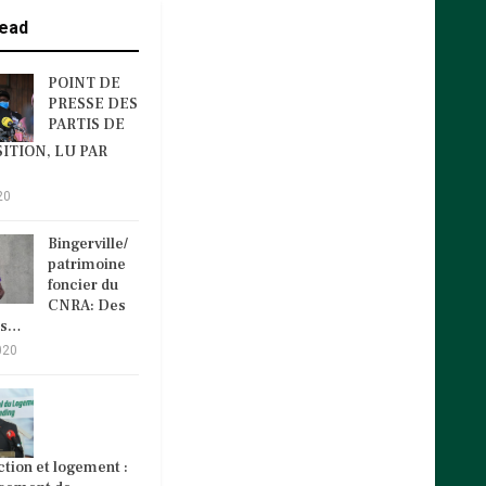
ead
POINT DE
PRESSE DES
PARTIS DE
ITION, LU PAR
20
Bingerville/
patrimoine
foncier du
CNRA: Des
és…
020
tion et logement :