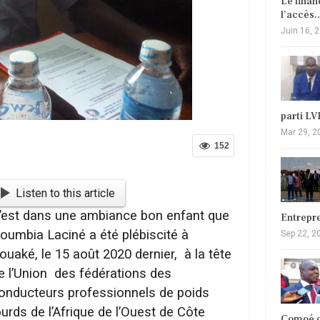
Le fina
l’accès
Juin 16, 
parti L
Mar 29, 2
152
Listen to this article
’est dans une ambiance bon enfant que
Entrepr
oumbia Laciné a été plébiscité à
Sep 22, 2
ouaké, le 15 août 2020 dernier,
à la tête
e l’Union
des fédérations des
onducteurs professionnels de poids
ourds de l’Afrique de l’Ouest de Côte
Comoé c