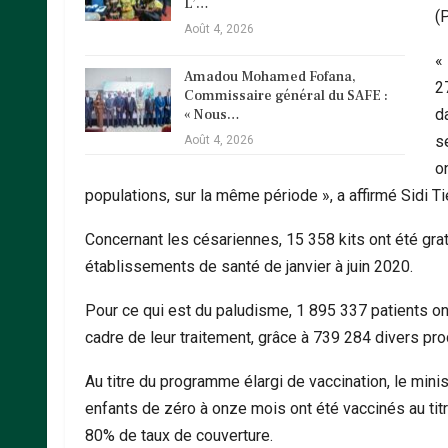
L’…
(
Août 4, 2026
« 
Amadou Mohamed Fofana,
2
Commissaire général du SAFE :
d
« Nous…
s
Août 4, 2026
o
populations, sur la même période », a affirmé Sidi T
Concernant les césariennes, 15 358 kits ont été gra
établissements de santé de janvier à juin 2020.
Pour ce qui est du paludisme, 1 895 337 patients on
cadre de leur traitement, grâce à 739 284 divers pro
Au titre du programme élargi de vaccination, le min
enfants de zéro à onze mois ont été vaccinés au tit
80% de taux de couverture.