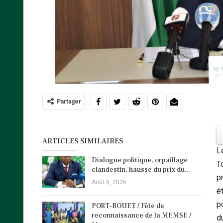
Partager
ARTICLES SIMILAIRES
L
Dialogue politique, orpaillage
T
clandestin, hausse du prix du…
p
Août 5, 2026
é
p
PORT-BOUET / Fête de
reconnaissance de la MEMSE /
d