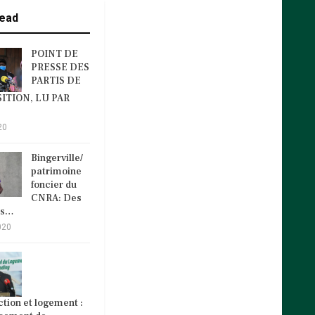
ead
POINT DE
PRESSE DES
PARTIS DE
ITION, LU PAR
20
Bingerville/
patrimoine
foncier du
CNRA: Des
és…
020
tion et logement :