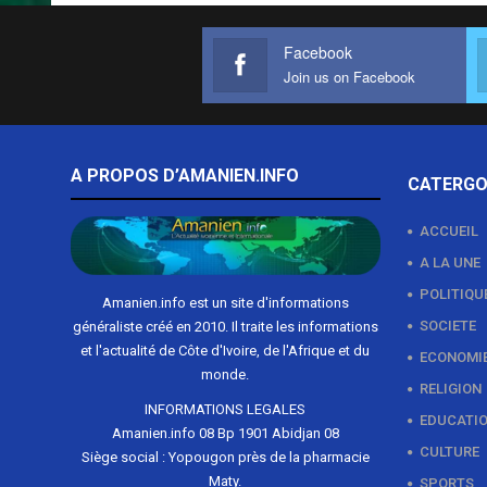
Facebook
Join us on Facebook
A PROPOS D’AMANIEN.INFO
CATERGO
ACCUEIL
A LA UNE
POLITIQU
Amanien.info est un site d'informations
SOCIETE
généraliste créé en 2010. Il traite les informations
et l'actualité de Côte d'Ivoire, de l'Afrique et du
ECONOMI
monde.
RELIGION
INFORMATIONS LEGALES
EDUCATI
Amanien.info 08 Bp 1901 Abidjan 08
CULTURE
Siège social : Yopougon près de la pharmacie
Maty.
SPORTS