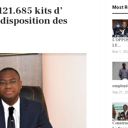
121.685 kits d’
Most R
disposition des
L’OPPOS
LE…
Nov 1, 20
employ
Sep 21, 2
Construc