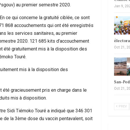
Psgouv) au premier semestre 2020.
Jan 9, 20
En ce qui concerne la gratuité ciblée, ce sont
71 868 accouchements qui ont été enregistrés
ans les services sanitaires, au premier
élector
emestre 2020. 121 685 kits d’accouchement
Oct 21, 2
nt été gratuitement mis à la disposition des
iémoko Touré.
tuitement mis à la disposition des
San-Ped
Oct 21, 2
t été gracieusement pris en charge dans le
duits mis à disposition.
PREV
istre Sidi Tiémoko Touré a indiqué que 346 301
re de la 3ème dose du vaccin pentavalent, soit