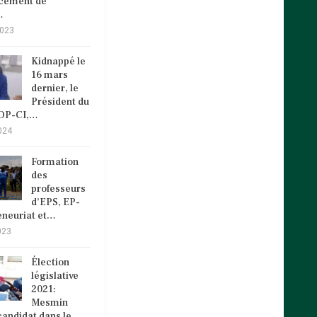
ncement de
…
2023
Kidnappé le
16 mars
dernier, le
Président du
VDP-CI,…
024
Formation
des
professeurs
d’EPS, EP-
eneuriat et…
023
Élection
législative
2021:
Mesmin
andidat dans le…