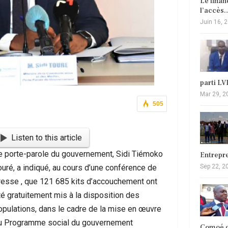
Le fina
l’accès
Juin 16, 
parti L
Mar 29, 2
505
Listen to this article
e porte-parole du gouvernement, Sidi Tiémoko
Entrepr
Sep 22, 2
ouré, a indiqué, au cours d’une conférence de
resse , que 121 685 kits d’accouchement ont
té gratuitement mis à la disposition des
opulations, dans le cadre de la mise en œuvre
u Programme social du gouvernement
Comoé c