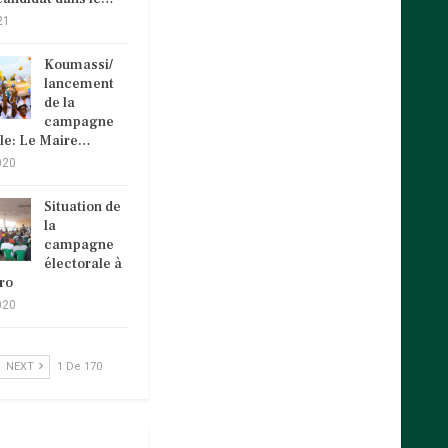
21
Koumassi/
lancement
de la
campagne
ale: Le Maire…
020
Situation de
la
campagne
électorale à
ro
020
NEXT
1 De 170