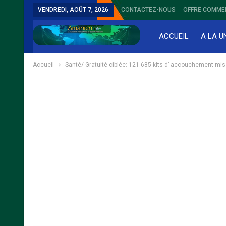
VENDREDI, AOÛT 7, 2026
CONTACTEZ-NOUS
OFFRE COMME
ACCUEIL
A LA U
Accueil
Santé/ Gratuité ciblée: 121.685 kits d’ accouchement mis 