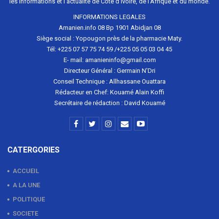
les informations et l'actualité de Côte d'Ivoire, de l'Afrique et du monde.
INFORMATIONS LEGALES
Amanien.info 08 Bp 1901 Abidjan 08
Siège social : Yopougon près de la pharmacie Maty.
Tél: +225 07 57 75 74 59 /+225 05 05 03 04 45
E- mail: amanieninfo@gmail.com
Directeur Général : Germain N'Dri
Conseil Technique : Allhassane Ouattara
Rédacteur en Chef: Kouamé Alain Koffi
Secrétaire de rédaction : David Kouamé
CATERGORIES
ACCUEIL
A LA UNE
POLITIQUE
SOCIETE