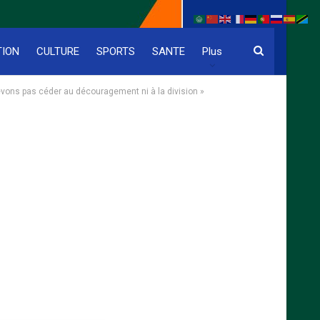
TION
CULTURE
SPORTS
SANTE
Plus
devons pas céder au découragement ni à la division »