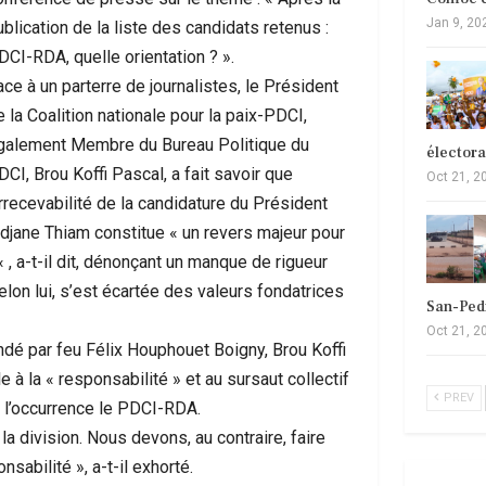
Jan 9, 20
blication de la liste des candidats retenus :
DCI-RDA, quelle orientation ? ».
ace à un parterre de journalistes, le Président
 la Coalition nationale pour la paix-PDCI,
galement Membre du Bureau Politique du
élector
CI, Brou Koffi Pascal, a fait savoir que
Oct 21, 2
irrecevabilité de la candidature du Président
idjane Thiam constitue « un revers majeur pour
, a-t-il dit, dénonçant un manque de rigueur
selon lui, s’est écartée des valeurs fondatrices
San-Ped
Oct 21, 2
ondé par feu Félix Houphouet Boigny, Brou Koffi
à la « responsabilité » et au sursaut collectif
PREV
en l’occurrence le PDCI-RDA.
 division. Nous devons, au contraire, faire
sabilité », a-t-il exhorté.