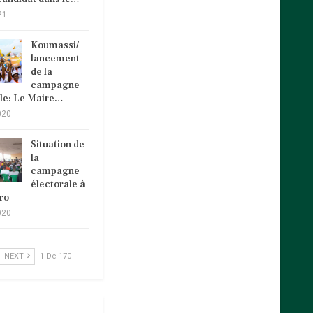
21
Koumassi/
lancement
de la
campagne
ale: Le Maire…
020
Situation de
la
campagne
électorale à
ro
020
NEXT
1 De 170