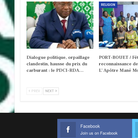
RELIGION
Dialogue politique, orpaillage
PORT-BOUET / Fêt
clandestin, hausse du prix du
reconnaissance d
carburant : le PDCI-RDA…
L’ Apôtre Mané Mo
PREV
NEXT
Facebook
Join us on Facebook