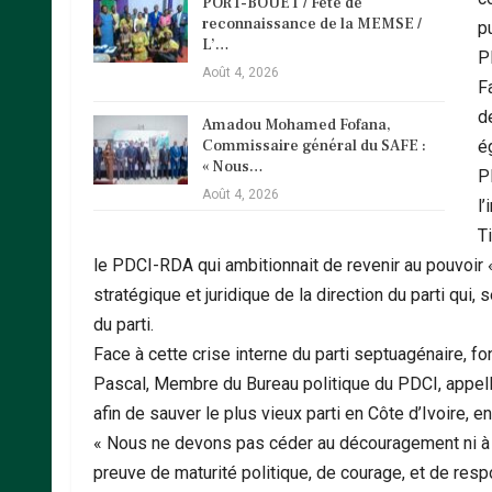
PORT-BOUET / Fête de
reconnaissance de la MEMSE /
pu
L’…
P
Août 4, 2026
F
de
Amadou Mohamed Fofana,
Commissaire général du SAFE :
é
« Nous…
PD
Août 4, 2026
l’
T
le PDCI-RDA qui ambitionnait de revenir au pouvoir « 
stratégique et juridique de la direction du parti qui, 
du parti.
Face à cette crise interne du parti septuagénaire, f
Pascal, Membre du Bureau politique du PDCI, appelle 
afin de sauver le plus vieux parti en Côte d’Ivoire, 
« Nous ne devons pas céder au découragement ni à la
preuve de maturité politique, de courage, et de respon