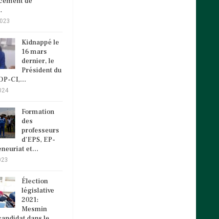
ncement de
…
2023
Kidnappé le
16 mars
dernier, le
Président du
VDP-CI,…
024
Formation
des
professeurs
d’EPS, EP-
eneuriat et…
023
Élection
législative
2021:
Mesmin
andidat dans le…