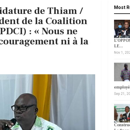
didature de Thiam /
Most R
dent de la Coalition
PDCI) : « Nous ne
couragement ni à la
L’OPPOS
LE…
Nov 1, 20
employ
Sep 21, 2
Construc