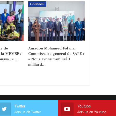
ECONOMIE
e de
Amadou Mohamed Fofana,
e la MEMSE /
Commissaire général du SAFE :
ussa : « …
« Nous avons mobilisé 1
milliard…
Twitter
Youtube
Join us on Twitter
Join us on Youtube