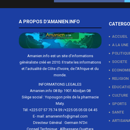
A PROPOS D’AMANIEN.INFO
CATERGO
ACCUEIL
A LA UNE
POLITIQU
Amanien.info est un site d'informations
SOCIETE
généraliste créé en 2010. Il traite les informations
et l'actualité de Côte d'Ivoire, de l'Afrique et du
ECONOMI
monde.
RELIGION
INFORMATIONS LEGALES
EDUCATI
Amanien.info 08 Bp 1901 Abidjan 08
CULTURE
Siège social : Yopougon près de la pharmacie
Maty.
SPORTS
Tél: +225 07 57 75 74 59 /+225 05 05 03 04 45
SANTE
E- mail: amanieninfo@gmail.com
ARTISAN
Directeur Général : Germain N'Dri
Conseil Technique : Allhassane Ouattara