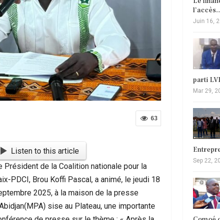
Le fina
l’accès
Juin 16, 
parti L
Mar 29, 2
63
Entrepr
Listen to this article
Sep 22, 2
e Président de la Coalition nationale pour la
aix-PDCI, Brou Koffi Pascal, a animé, le jeudi 18
eptembre 2025, à la maison de la presse
’Abidjan(MPA) sise au Plateau, une importante
onférence de presse sur le thème : « Après la
Comoé c