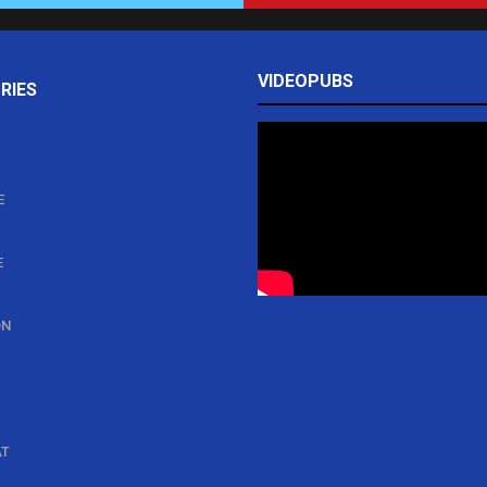
VIDEOPUBS
RIES
E
E
ON
AT