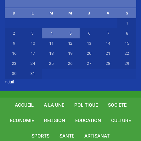
D
L
M
M
J
V
S
1
2
3
4
5
6
7
8
9
10
11
12
13
14
15
16
17
18
19
20
21
22
23
24
25
26
27
28
29
30
31
« Juil
ACCUEIL
A LA UNE
POLITIQUE
SOCIETE
ECONOMIE
RELIGION
EDUCATION
CULTURE
SPORTS
SANTE
ARTISANAT