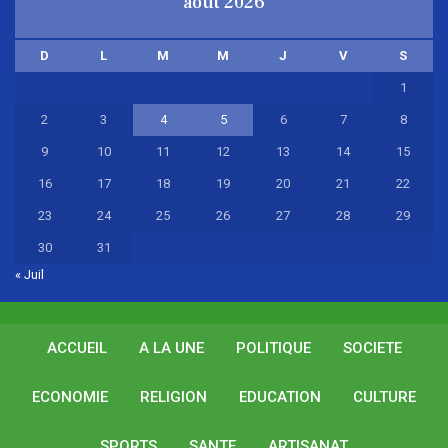
août 2026
D
L
M
M
J
V
S
1
2
3
4
5
6
7
8
9
10
11
12
13
14
15
16
17
18
19
20
21
22
23
24
25
26
27
28
29
30
31
« Juil
ACCUEIL
A LA UNE
POLITIQUE
SOCIETE
ECONOMIE
RELIGION
EDUCATION
CULTURE
SPORTS
SANTE
ARTISANAT