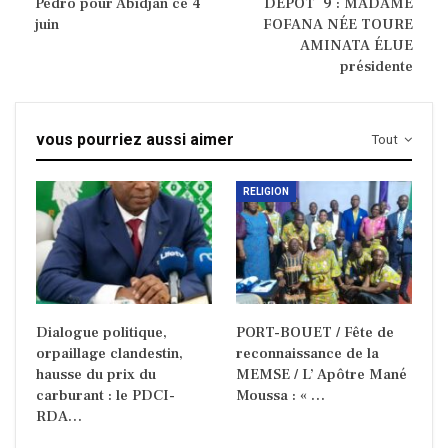
Pedro pour Abidjan ce 4
DÉPÔT 9 : MADAME
juin
FOFANA NÉE TOURE
AMINATA ÉLUE
présidente
vous pourriez aussi aimer
Tout
RELIGION
Dialogue politique,
PORT-BOUET / Fête de
orpaillage clandestin,
reconnaissance de la
hausse du prix du
MEMSE / L’ Apôtre Mané
carburant : le PDCI-
Moussa : « …
RDA…