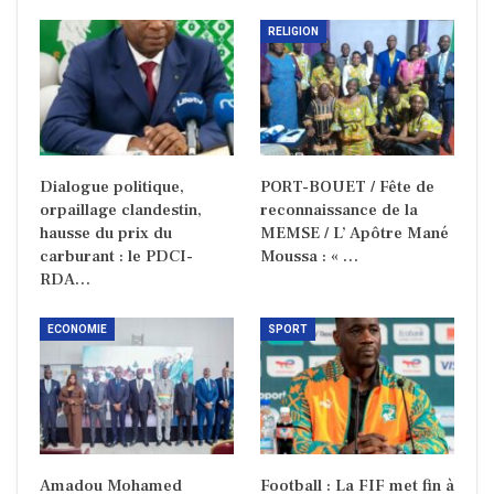
RELIGION
Dialogue politique,
PORT-BOUET / Fête de
orpaillage clandestin,
reconnaissance de la
hausse du prix du
MEMSE / L’ Apôtre Mané
carburant : le PDCI-
Moussa : « …
RDA…
ECONOMIE
SPORT
Amadou Mohamed
Football : La FIF met fin à